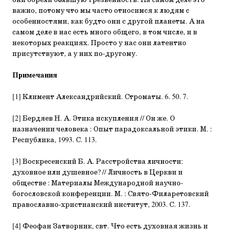
они обрели б
о
льшую трезвенность. На самом деле это
важно, потому что мы часто относимся к людям с
особенностями, как будто они с другой планеты. А на
самом деле в нас есть много общего, в том числе, и в
некоторых реакциях. Просто у нас они латентно
присутствуют, а у них по-другому.
Примечания
[1] Климент Александрийский. Строматы. 6. 50. 7.
[2] Бердяев Н. А. Этика искупления // Он же. О
назначении человека : Опыт парадоксальной этики. М. :
Республика, 1993. С. 113.
[3] Воскресенский Б. А. Расстройства личности:
духовное или душевное? // Личность в Церкви и
обществе : Материалы Международной научно-
богословской конференции. М. : Свято-Филаретовский
православно-христианский институт, 2003. С. 137.
[4] Феофан Затворник, свт. Что есть духовная жизнь и