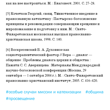
как на нее настроиться. М. : Благовест, 2001. С. 27–28.
[5] Кочетков Георгий, свящ. Т
а
инственное введение в
православную катехетику : Пастырско-богословские
принципы и рекомендации совершающим крещение и
миропомазание и подготовку к ним. М. : Свято-
Филаретовская московская высшая православно-
христианская школа, 1998. С. 140.
[6] Воскресенский Б. А. Духовное как
социотерапевтический фактор // Вера — диалог —
общение : Проблемы диалога церкви и общества :
Памяти С. С. Аверинцева : Материалы Международной
научно-богословской конференции (Москва, 29
сентября — 1 октября 2004 г.). М. : Свято-Филаретовский
православно-христианский институт, 2005. С. 416–420.
#особые случаи миссии и катехизации
#община
#просвещение