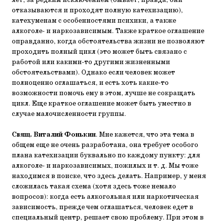
лет, за редким исключением (бывает, правда, они
отказываются и проходят полную катехизацию),
катехуменам с особенностями психики, а также
алкоголе- и наркозависимым. Также краткое оглашение
оправданно, когда обстоятельства жизни не позволяют
проходить полный цикл (это может быть связано с
работой или какими-то другими жизненными
обстоятельствами). Однако если человек может
полноценно оглашаться, и есть хоть какие-то
возможности помочь ему в этом, лучше не сокращать
цикл. Еще краткое оглашение может быть уместно в
случае малочисленности группы.
Свящ. Виталий Фонькин
. Мне кажется, что эта тема в
общем еще не очень разработана, она требует особого
плана катехизации буквально по каждому пункту: для
алкоголе- и наркозависимых, пожилых и т. д. Мы тоже
находимся в поиске, что здесь делать. Например, у меня
сложилась такая схема (хотя здесь тоже немало
вопросов): когда есть алкогольная или наркотическая
зависимость, прежде чем оглашаться, человек едет в
специальный центр, решает свою проблему. При этом в