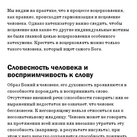
Мы видим на практике, что в процессе воцерковления,
как правило, происходит гармонизация и исцеление
человека. Однако катехизатору важно следить, чтобы
исцеление или какие-то другие индивидуальные мотивы
не были главной целью воцерковления особенного
катехумена. Крестить и воцерковлять можно только
такого человека, который ищет самого Бога.
Словесность человека и
восприимчивость к слову
Образ Божий в человеке, его духовность проявляются в
способности порождать и воспринимать слово.
Отсутствие внешней речи (способности говорить) или ее
выраженный недостаток не означает, что человек
бессловесен. К неговорящему нельзя относиться как к
несознательному младенцу. Человек может не говорить
на протяжении всей жизни или внезапно утратить эту
способность (например, в результате инсульта), при
этом у него нередко сохраняется способность понимать