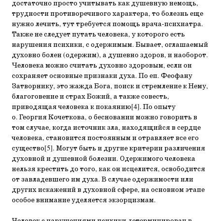
достаточно просто учитывать как душевную немощь,
трудности противоречивого характера, то болезнь еще
нужно лечить, тут требуется помощь врача-психиатра.
Также не следует путать человека, у которого есть
нарушения психики, с одержимым. Бывает, оглашаемый
духовно болен (одержим), а душевно здоров, и наоборот.
Человека можно считать духовно здоровым, если он
сохраняет основные признаки духа. По еп. Феофану
Затворнику, это жажда Бога, поиск и стремление к Нему,
благоговение и страх Божий, а также совесть,
приводящая человека к покаянию[4]. По опыту
о. Георгия Кочеткова, о бесновании можно говорить в
том случае, когда источник зла, находящийся в сердце
человека, становится постоянным и отравляет все его
существо[5]. Могут быть и другие критерии различения
духовной и душевной болезни. Одержимого человека
нельзя крестить до того, как он исцелится, освободится
от завладевшего им духа. В случае одержимости или
других искажений в духовной сфере, на основном этапе
особое внимание уделяется экзорцизмам.