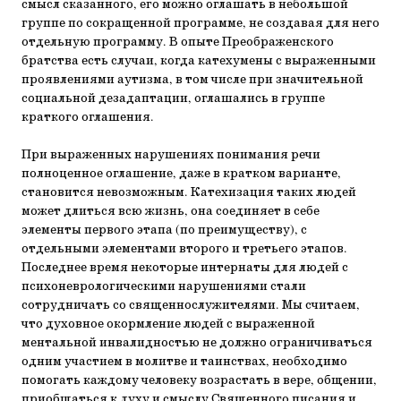
смысл сказанного, его можно оглашать в небольшой
группе по сокращенной программе, не создавая для него
отдельную программу. В опыте Преображенского
братства есть случаи, когда катехумены с выраженными
проявлениями аутизма, в том числе при значительной
социальной дезадаптации, оглашались в группе
краткого оглашения.
При выраженных нарушениях понимания речи
полноценное оглашение, даже в кратком варианте,
становится невозможным. Катехизация таких людей
может длиться всю жизнь, она соединяет в себе
элементы первого этапа (по преимуществу), с
отдельными элементами второго и третьего этапов.
Последнее время некоторые интернаты для людей с
психоневрологическими нарушениями стали
сотрудничать со священнослужителями. Мы считаем,
что духовное окормление людей с выраженной
ментальной инвалидностью не должно ограничиваться
одним участием в молитве и таинствах, необходимо
помогать каждому человеку возрастать в вере, общении,
приобщаться к духу и смыслу Священного писания и