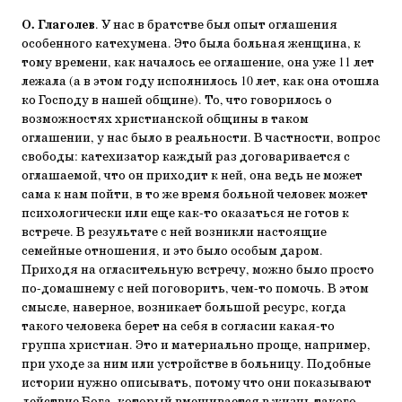
О. Глаголев
. У нас в братстве был опыт оглашения
особенного катехумена. Это была больная женщина, к
тому времени, как началось ее оглашение, она уже 11 лет
лежала (а в этом году исполнилось 10 лет, как она отошла
ко Господу в нашей общине). То, что говорилось о
возможностях христианской общины в таком
оглашении, у нас было в реальности. В частности, вопрос
свободы: катехизатор каждый раз договаривается с
оглашаемой, что он приходит к ней, она ведь не может
сама к нам пойти, в то же время больной человек может
психологически или еще как-то оказаться не готов к
встрече. В результате с ней возникли настоящие
семейные отношения, и это было особым даром.
Приходя на огласительную встречу, можно было просто
по-домашнему с ней поговорить, чем-то помочь. В этом
смысле, наверное, возникает большой ресурс, когда
такого человека берет на себя в согласии какая-то
группа христиан. Это и материально проще, например,
при уходе за ним или устройстве в больницу. Подобные
истории нужно описывать, потому что они показывают