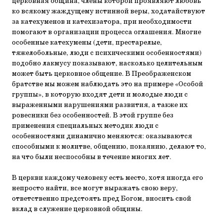
церковная община, члены которой проявляют любовь
ко всякому жаждущему истинной веры, ходатайствуют
за катехуменов и катехизатора, при необходимости
помогают в организации процесса оглашения. Многие
особенные катехумены (дети, престарелые,
тяжелобольные, люди с психическими особенностями)
подобно лакмусу показывают, насколько целительным
может быть церковное общение. В Преображенском
братстве мы можем наблюдать это на примере «Особой
группы», в которую входят дети и молодые люди с
выраженными нарушениями развития, а также их
ровесники без особенностей. В этой группе без
применения специальных методик люди с
особенностями динамично меняются: оказываются
способными к молитве, общению, покаянию, делают то,
на что были неспособны в течение многих лет.
В церкви каждому человеку есть место, хотя иногда его
непросто найти, все могут выражать свою веру,
ответственно предстоять пред Богом, вносить свой
вклад в служение церковной общины.