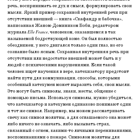
речь, воспринимать ее дух и смысл, формулировать свои
мысли. Яркий пример сохранной внутренней речи при
отсутствии внешней — книга «Скафандр и бабочка»,
написанная Жаном-Домиником Боби, редактором
журнала
Elle France
, человеком, оказавшемся в так
называемой бодрствующей коме. Он был полностью
обездвижен, у него двигался только один глаз, но его
сознание было ясным. Сохранная внутренняя речь при
отсутствии или недостатке внешней может быть и у
людей с психическими нарушениями. Если такой
человек ищет научения в вере, катехизатору предстоит
найти пути для коммуникации, способы, которыми
особенный катехумен может выразить себя, свои мысли.
Это могут быть символы, знаки, жесты, общение с
помощью письма. Используя символы, нужно убедиться,
что катехизатор и катехумен одинаково понимают один
и тот же символ. Например, мы можем рассматривать
свечу как символ молитвы, а для оглашаемого она может
либо ничего не означать, либо вызывать страх,
связанный с огнем, какими-то личными переживаниями,
воспоминаниями о пожаре. Символом молитвы для