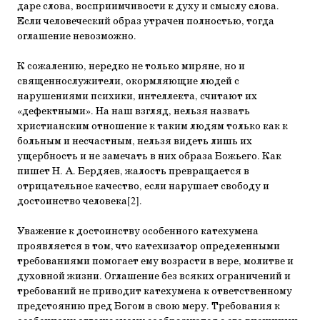
даре слова, восприимчивости к духу и смыслу слова.
Если человеческий образ утрачен полностью, тогда
оглашение невозможно.
К сожалению, нередко не только миряне, но и
священнослужители, окормляющие людей с
нарушениями психики, интеллекта, считают их
«дефектными». На наш взгляд, нельзя назвать
христианским отношение к таким людям только как к
больным и несчастным, нельзя видеть лишь их
ущербность и не замечать в них образа Божьего. Как
пишет Н. А. Бердяев, жалость превращается в
отрицательное качество, если нарушает свободу и
достоинство человека[2].
Уважение к достоинству особенного катехумена
проявляется в том, что катехизатор определенными
требованиями помогает ему возрасти в вере, молитве и
духовной жизни. Оглашение без всяких ограничений и
требований не приводит катехумена к ответственному
предстоянию пред Богом в свою меру. Требования к