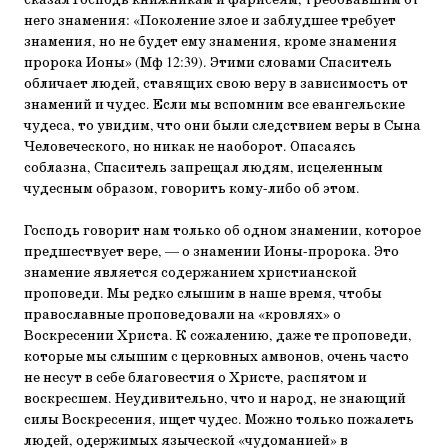
сказал Господь книжникам и фарисеям, требовавшим от
него знамения: «Поколение злое и заблудшее требует
знамения, но не будет ему знамения, кроме знамения
пророка Ионы» (Мф 12:39). Этими словами Спаситель
обличает людей, ставящих свою веру в зависимость от
знамений и чудес. Если мы вспомним все евангельские
чудеса, то увидим, что они были следствием веры в Сына
Человеческого, но никак не наоборот. Опасаясь
соблазна, Спаситель запрещал людям, исцеленным
чудесным образом, говорить кому-либо об этом.
Господь говорит нам только об одном знамении, которое
предшествует вере, — о знамении Ионы-пророка. Это
знамение является содержанием христианской
проповеди. Мы редко слышим в наше время, чтобы
православные проповедовали на «кровлях» о
Воскресении Христа. К сожалению, даже те проповеди,
которые мы слышим с церковных амвонов, очень часто
не несут в себе благовестия о Христе, распятом и
воскресшем. Неудивительно, что и народ, не знающий
силы Воскресения, ищет чудес. Можно только пожалеть
людей, одержимых языческой «чудоманией» в