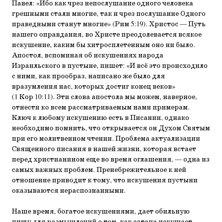
Павел: «Ибо как чрез непослушание одного человека
грешными стали многие, так и чрез послушание Одного
праведными станут многие» (Рим 5:19). Христос — Путь
нашего оправдания, во Христе преодолевается всякое
искушение, каким бы хитросплетенным оно ни было.
Апостол, вспоминая об искушениях народа
Израильского в пустыне, пишет: «И всё это происходило
с ними, как прообраз, написано же было для
вразумления нас, которых достиг конец веков»
(1 Кор 10:11). Эти слова апостола мы можем, наверное,
отнести ко всем рассматриваемым нами примерам.
Ключ к любому искушению есть в Писании, однако
необходимо помнить, что открывается он Духом Святым
при его молитвенном чтении. Проблема актуализации
Священного писания в нашей жизни, которая встает
перед христианином еще во время оглашения, — одна из
самых важных проблем. Пренебрежительное к ней
отношение приводит к тому, что искушения пустыни
оказываются нераспознанными.
Наше время, богатое искушениями, дает обильную