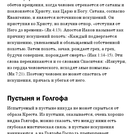
обетов крещения, когда человек отрекается от сатаны и
поклоняется Христу, как Царю и Богу. Сатана, согласно
Евангелию, и является источником искушений. Он
приступил ко Христу, но получив отпор, «отступил от
Него до времени» (Лк 4:13). Апостол Иаков называет как
причину искушений похоть: «Каждый подвергается
искушению, увлекаемый и обольщаемый собственной
похотью. Затем похоть, зачав, рождает грех, а грех,
будучи совершен, порождает смерть» (Иак 1:14–15). Эти
слова перекликаются и со словами Спасителя: «Изнутри,
из сердца человеческого, исходят злые помыслы»
(Мк 7:21). Поэтому человек не может спастись от
искушения, прячась и убегая от него.
Пустыня и Голгофа
Испытуемый в пустыне никуда не может скрыться от
образа Креста. Из пустыни, оказывается, очень хорошо
видна Голгофа, можно сказать, что между ними есть
глубокая мистическая связь: в пустыне искушения
начинаются, а на Голгофе Господь претерпевает