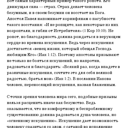
Вот самый характерный пример такого ропота. Его
движущая сила — страх. Страх делает человека
безумным, и в своем безумии он восстает на Бога.
Апостол Павел напоминает коринфянам о пагубности
такого восстания: «И не ропщите, как некоторые из них
возроптали, и гибли от Истребителя» (1 Кор 10:10). Не
ропот, но благодарность должна рождаться в верующем
сердце во времена искушения. Ведь через искушения
достигается «венец жизни, который обещал Господь
любящим Его» (Иак 1:12). Поэтому апостолы призывают
не только не бояться искушений, но напротив,
радоваться и благодарить: «Всякий раз, когда впадете в
различные искушения, сочтите это для себя великой
радостью, братья мои» (Иак 1:2). В послании Иакова
человек, переносящий искушения, назван блаженным.
С точки зрения человека мира сего, подобные призывы
нельзя расценить иначе как безумство. Ведь
оказывается, что не комфортному и беспроблемному
существованию должна радоваться душа человека, но
«огненному искушению». Искушение дает возможность
человеку сразиться со злом, с сатаной во исполнение