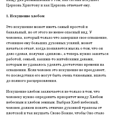
пищу для размышлений о том, как сатана искушает
Церковь Христову и как Церковь отвечает ему.
1. Искушение хлебом
Это искушение может иметь самый простой и
банальный, но от этого не менее опасный вид. У
человека, который только что завершил свое оглашение,
стоившее ему больших духовных усилий, может
начаться откат, когда появляется мысль о том, что он
дело сделал, получил «диплом», а теперь нужно заняться
работой, семьей, какими-то житейскими делами,
которым не удавалось уделять достаточно времени на
оглашении. Если человек это искушение не преодолеет,
то последствия его могут быть очень тяжелыми, вплоть
до полного расцерковления.
Искушение хлебом заключается не только в том, что
человеку нужно определить приоритет между Хлебом
небесным и хлебом земным. Выбрав Хлеб небесный,
человек должен понять отличие духовной трапезы от
плотской и так вкушать Слово Божие, чтобы Оно стало