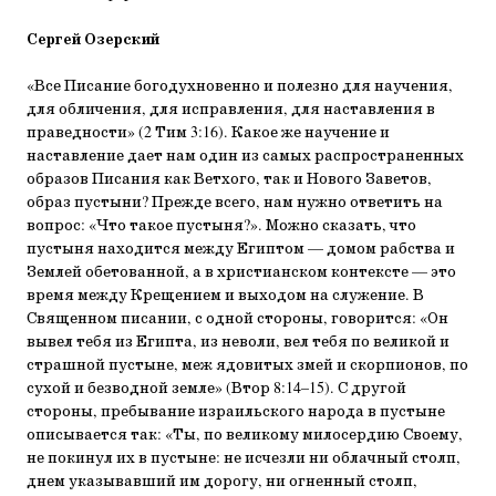
Сергей Озерский
«Все Писание богодухновенно и полезно для научения,
для обличения, для исправления, для наставления в
праведности» (2 Тим 3:16). Какое же научение и
наставление дает нам один из самых распространенных
образов Писания как Ветхого, так и Нового Заветов,
образ пустыни? Прежде всего, нам нужно ответить на
вопрос: «Что такое пустыня?». Можно сказать, что
пустыня находится между Египтом — домом рабства и
Землей обетованной, а в христианском контексте — это
время между Крещением и выходом на служение. В
Священном писании, с одной стороны, говорится: «Он
вывел тебя из Египта, из неволи, вел тебя по великой и
страшной пустыне, меж ядовитых змей и скорпионов, по
сухой и безводной земле» (Втор 8:14–15). С другой
стороны, пребывание израильского народа в пустыне
описывается так: «Ты, по великому милосердию Своему,
не покинул их в пустыне: не исчезли ни облачный столп,
днем указывавший им дорогу, ни огненный столп,