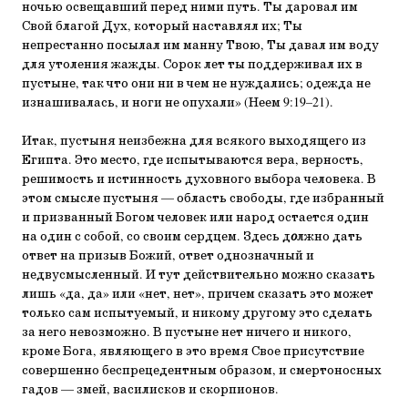
ночью освещавший перед ними путь. Ты даровал им
Свой благой Дух, который наставлял их; Ты
непрестанно посылал им манну Твою, Ты давал им воду
для утоления жажды. Сорок лет ты поддерживал их в
пустыне, так что они ни в чем не нуждались; одежда не
изнашивалась, и ноги не опухали» (Неем 9:19–21).
Итак, пустыня неизбежна для всякого выходящего из
Египта. Это место, где испытываются вера, верность,
решимость и истинность духовного выбора человека. В
этом смысле пустыня — область свободы, где избранный
и призванный Богом человек или народ остается один
на один с собой, со своим сердцем. Здесь д
о
лжно дать
ответ на призыв Божий, ответ однозначный и
недвусмысленный. И тут действительно можно сказать
лишь «да, да» или «нет, нет», причем сказать это может
только сам испытуемый, и никому другому это сделать
за него невозможно. В пустыне нет ничего и никого,
кроме Бога, являющего в это время Свое присутствие
совершенно беспрецедентным образом, и смертоносных
гадов — змей, василисков и скорпионов.