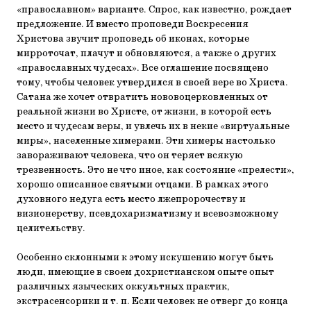
«православном» варианте. Спрос, как известно, рождает
предложение. И вместо проповеди Воскресения
Христова звучит проповедь об иконах, которые
мирроточат, плачут и обновляются, а также о других
«православных чудесах». Все оглашение посвящено
тому, чтобы человек утвердился в своей вере во Христа.
Сатана же хочет отвратить нововоцерковленных от
реальной жизни во Христе, от жизни, в которой есть
место и чудесам веры, и увлечь их в некие «виртуальные
миры», населенные химерами. Эти химеры настолько
завораживают человека, что он теряет всякую
трезвенность. Это не что иное, как состояние «прелести»,
хорошо описанное святыми отцами. В рамках этого
духовного недуга есть место лжепророчеству и
визионерству, псевдохаризматизму и всевозможному
целительству.
Особенно склонными к этому искушению могут быть
люди, имеющие в своем дохристианском опыте опыт
различных языческих оккультных практик,
экстрасенсорики и т. п. Если человек не отверг до конца