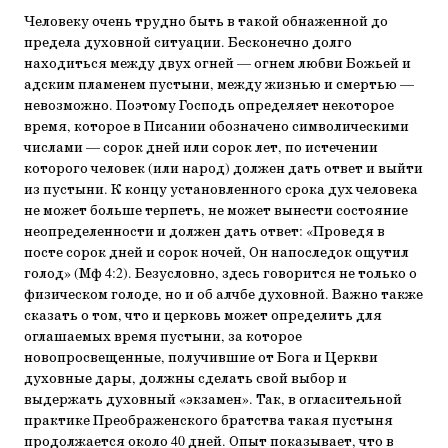
Человеку очень трудно быть в такой обнаженной до
предела духовной ситуации. Бесконечно долго
находиться между двух огней — огнем любви Божьей и
адским пламенем пустыни, между жизнью и смертью —
невозможно. Поэтому Господь определяет некоторое
время, которое в Писании обозначено символическими
числами — сорок дней или сорок лет, по истечении
которого человек (или народ) должен дать ответ и выйти
из пустыни. К концу установленного срока дух человека
не может больше терпеть, не может вынести состояние
неопределенности и должен дать ответ: «Проведя в
посте сорок дней и сорок ночей, Он напоследок ощутил
голод» (Мф 4:2). Безусловно, здесь говорится не только о
физическом голоде, но и об алчбе духовной. Важно также
сказать о том, что и церковь может определить для
оглашаемых время пустыни, за которое
новопросвещенные, получившие от Бога и Церкви
духовные дары, должны сделать свой выбор и
выдержать духовный «экзамен». Так, в огласительной
практике Преображенского братства такая пустыня
продолжается около 40 дней. Опыт показывает, что в