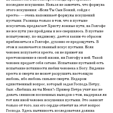
последнее искушение. Нельзя не заметить, что формула
этого искушения: «Если Ты Сын Божий, сойди с
креста» — очень напоминает формулы искушений
пустыни. Разница только в том, что в пустыне
искуситель предлагает Христу ложные пути, на Голгофе
же все пути уже пройдены и все свершилось. В пустыне
испытуемому, по-видимому, дается каким-то образом
приблизиться к Голгофе, духовно ее предощутить. В
этом и заключается главный искус пустыни. Если
человек испугается креста, он не примет ни
крестоношение в своей жизни, ни Голгофу в ней. Такой
человек предает себя сатане. Испытание пустыней есть
испытание истинности любви человека к Богу. Видение
креста и смерти не может разрушить настоящую
любовь, ибо любовь сильнее смерти. Недаром
единственный вопрос, который задал Господь Петру,
был: «Любишь ли ты Меня?» Пример Петра учит нас не
делать слишком поспешных выводов о том, выдержал ли
тот или иной человек искушения пустыни. Это зависит
только от того, как его сердце ответит на этот вопрос
Господа. Здесь пытливость исследователя должна