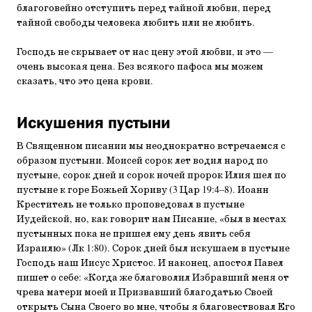
благоговейно отступить перед тайной любви, перед
тайной свободы человека любить или не любить.
Господь не скрывает от нас цену этой любви, и это —
очень высокая цена. Без всякого пафоса мы можем
сказать, что это цена крови.
Искушения пустыни
В Священном писании мы неоднократно встречаемся с
образом пустыни. Моисей сорок лет водил народ по
пустыне, сорок дней и сорок ночей пророк Илия шел по
пустыне к горе Божьей Хориву (3 Цар 19:4–8). Иоанн
Креститель не только проповедовал в пустыне
Иудейской, но, как говорит нам Писание, «был в местах
пустынных пока не пришел ему день явить себя
Израилю» (Лк 1:80). Сорок дней был искушаем в пустыне
Господь наш Иисус Христос. И наконец, апостол Павел
пишет о себе: «Когда же благоволил Избравший меня от
чрева матери моей и Призвавший благодатью Своей
открыть Сына Своего во мне, чтобы я благовествовал Его