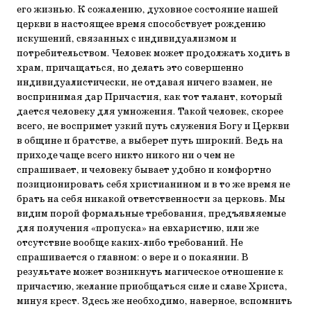
его жизнью. К сожалению, духовное состояние нашей
церкви в настоящее время способствует рождению
искушений, связанных с индивидуализмом и
потребительством. Человек может продолжать ходить в
храм, причащаться, но делать это совершенно
индивидуалистически, не отдавая ничего взамен, не
воспринимая дар Причастия, как тот талант, который
дается человеку для умножения. Такой человек, скорее
всего, не воспримет узкий путь служения Богу и Церкви
в общине и братстве, а выберет путь широкий. Ведь на
приходе чаще всего никто никого ни о чем не
спрашивает, и человеку бывает удобно и комфортно
позиционировать себя христианином и в то же время не
брать на себя никакой ответственности за церковь. Мы
видим порой формальные требования, предъявляемые
для получения «пропуска» на евхаристию, или же
отсутствие вообще каких-либо требований. Не
спрашивается о главном: о вере и о покаянии. В
результате может возникнуть магическое отношение к
причастию, желание приобщаться силе и славе Христа,
минуя крест. Здесь же необходимо, наверное, вспомнить