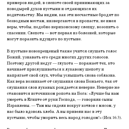
примеров людей, в слепоте своей принимающих за
поводырей духов пустыни и отдающихся их
водительству. Мы видим, как эти несчастные бродят по
безводным местам, низвергаются в пропасти, не имея
веры, чтобы, подобно иерихонскому слепцу, возопить о
спасении. Слепота — вот первая из болезней, которые
могут поразить идущего по пустыне.
В пустыне новокрещеный также учится слушать голос
Божий, узнавать его среди многих других голосов.
Поэтому другой недуг — глухота — поражает тех, кто
начинает прислушиваться к лукавому шепоту и
напрягает свой слух, чтобы услышать слова соблазна.
Как вера возникает от слушания слова Божьего, так от
слушания слов лукавых рождается неверие. Неверие же
становится источником ропота на Бога: «Лучше бы нам
умереть в Египте от руки Господа, — говорили сыны
Израилевы. — Там мы сидели вокруг котлов с мясом, у
нас было вдоволь хлеба. А вы привели нас в эту
пустыню, чтобы уморить весь народ голодом!» (Исх 16:3).