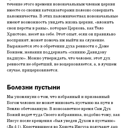
течение этого времени новоначальным членам церкви
вместе со своими катехизаторами полезно совершать
паломничества. В этих паломничествах новоначальные
имеют возможность увидеть жизнь церкви, «вложить
свои персты в раны», которые Церковь, как Тело
Христово, несет на себе. Этот опыт, если он правильно
воспринят, может помочь им выйти на служение.
Выражается это в обретении духа ревности о Доме
Божием, желании поддержать «скинию Давидову
падшую». Можно утверждать, что человек, этот дух
ревности не обретший, не воцерковляется, а, в лучшем
случае, прицерковляется.
Болезни пустыни
Мы упомянули о том, что избранный и призванный
Богом человек не может миновать пустыню на пути в
Землю обетованную. В новозаветное время Сам Дух
Божий ведет туда Своего избранника, подобно тому, как
Иисус после крещения «был уведен Духом в пустыню»
(Лк 4:1). Крестившиеся во Христа Иисуса получают дар