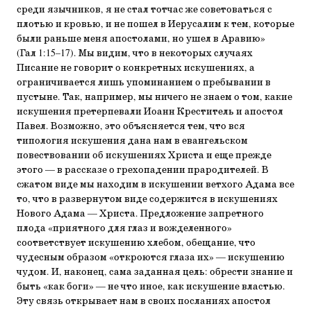
среди язычников, я не стал тотчас же советоваться с
плотью и кровью, и не пошел в Иерусалим к тем, которые
были раньше меня апостолами, но ушел в Аравию»
(Гал 1:15–17). Мы видим, что в некоторых случаях
Писание не говорит о конкретных искушениях, а
ограничивается лишь упоминанием о пребывании в
пустыне. Так, например, мы ничего не знаем о том, какие
искушения претерпевали Иоанн Креститель и апостол
Павел. Возможно, это объясняется тем, что вся
типология искушения дана нам в евангельском
повествовании об искушениях Христа и еще прежде
этого — в рассказе о грехопадении прародителей. В
сжатом виде мы находим в искушении ветхого Адама все
то, что в развернутом виде содержится в искушениях
Нового Адама — Христа. Предложение запретного
плода «приятного для глаз и вожделенного»
соответствует искушению хлебом, обещание, что
чудесным образом «откроются глаза их» — искушению
чудом. И, наконец, сама заданная цель: обрести знание и
быть «как боги» — не что иное, как искушение властью.
Эту связь открывает нам в своих посланиях апостол