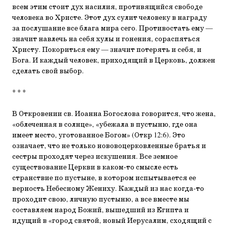
всем этим стоит дух насилия, противящийся свободе
человека во Христе. Этот дух сулит человеку в награду
за послушание все блага мира сего. Противостать ему —
значит навлечь на себя хулы и гонения, сораспяться
Христу. Покориться ему — значит потерять и себя, и
Бога. И каждый человек, приходящий в Церковь, должен
сделать свой выбор.
* * *
В Откровении св. Иоанна Богослова говорится, что жена,
«облеченная в солнце», «убежала в пустыню, где она
имеет место, уготованное Богом» (Откр 12:6). Это
означает, что не только нововоцерковленные братья и
сестры проходят через искушения. Все земное
существование Церкви в каком-то смысле есть
странствие по пустыне, в котором испытывается ее
верность Небесному Жениху. Каждый из нас когда-то
проходит свою, личную пустыню, а все вместе мы
составляем народ Божий, вышедший из Египта и
идущий в «город святой, новый Иерусалим, сходящий с