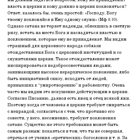
мы должны задаться вопросом, кому же принадлежит
власть в церкви и кому должно в церкви поклоняться?
Ответ, казалось бы, очень простой: «Господу, Богу
твоему поклоняйся и Ему одному служи» (Мф 4:10).
Однако сатана не теряет надежды, облекшись в светлую
ризу, встать на место Бога и насладиться властью и
поклонением, которые ему не принадлежат. Мы видим
страшный для церковного народа соблазн
отождествления Бога с церковной институцией и со
служителями церкви. Такое отождествление может
инспирироваться недобросовестными людьми,
занимающими высокое иерархическое положение, либо
быть инициативой снизу, исходить от людей,
привыкших к “умиротворению” и раболепству. Очень
часто мы видим это искушение действующим в церкви.
Согласно Писанию, дьявол есть лжец и отец всякой лжи.
Поэтому когда от человека в церкви требуют смириться
с неправдой, согласиться с тем, что противно его
совести, у него, несомненно, требуют поклонения
сатане. Существо же этого требования может быть
самым разным: покаяться в том, что ты не совершал,
отречься от учения «еретических» богословов и т. п. За