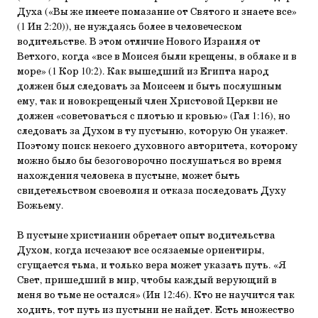
Духа («Вы же имеете помазание от Святого и знаете все»
(1 Ин 2:20)), не нуждаясь более в человеческом
водительстве. В этом отличие Нового Израиля от
Ветхого, когда «все в Моисея были крещены, в облаке и в
море» (1 Кор 10:2). Как вышедший из Египта народ
должен был следовать за Моисеем и быть послушным
ему, так и новокрещеный член Христовой Церкви не
должен «советоваться с плотью и кровью» (Гал 1:16), но
следовать за Духом в ту пустыню, которую Он укажет.
Поэтому поиск некоего духовного авторитета, которому
можно было бы безоговорочно послушаться во время
нахождения человека в пустыне, может быть
свидетельством своеволия и отказа последовать Духу
Божьему.
В пустыне христианин обретает опыт водительства
Духом, когда исчезают все осязаемые ориентиры,
сгущается тьма, и только вера может указать путь. «Я
Свет, пришедший в мир, чтобы каждый верующий в
меня во тьме не остался» (Ин 12:46). Кто не научится так
ходить, тот путь из пустыни не найдет. Есть множество