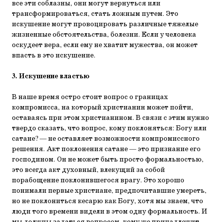
все эти соблазны, они могут вернуться или
трансформироваться, стать ложным путем. Это
искушение могут провоцировать различные тяжелые
жизненные обстоятельства, болезни. Если у человека
оскудеет вера, если ему не хватит мужества, он может
впасть в это искушение.
3. Искушение властью
В наше время остро стоит вопрос о границах
компромисса, на который христианин может пойти,
оставаясь при этом христианином. В связи с этим нужно
твердо сказать, что вопрос, кому поклоняться: Богу или
сатане? — не оставляет возможности компромиссного
решения. Акт поклонения сатане — это признание его
господином. Он не может быть просто формальностью,
это всегда акт духовный, влекущий за собой
порабощение поклонившегося врагу. Это хорошо
понимали первые христиане, предпочитавшие умереть,
но не поклониться кесарю как Богу, хотя мы знаем, что
люди того времени видели в этом одну формальность. И