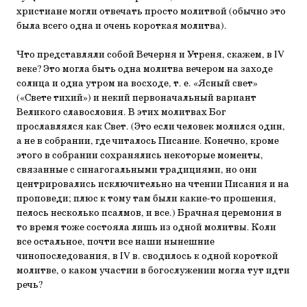
христиане могли отвечать просто молитвой (обычно это
была всего одна и очень короткая молитва).
Что представляли собой Вечерня и Утреня, скажем, в IV
веке? Это могла быть одна молитва вечером на заходе
солнца и одна утром на восходе, т. е. «Ясный свет»
(«Свете тихий») и некий первоначальный вариант
Великого славословия. В этих молитвах Бог
прославлялся как Свет. (Это если человек молился один,
а не в собрании, где читалось Писание. Конечно, кроме
этого в собрании сохранялись некоторые моменты,
связанные с синагогальными традициями, но они
центрировались исключительно на чтении Писания и на
проповеди; плюс к тому там были какие-то прошения,
пелось несколько псалмов, и все.) Брачная церемония в
то время тоже состояла лишь из одной молитвы. Коли
все остальное, почти все наши нынешние
чинопоследования, в IV в. сводилось к одной короткой
молитве, о каком участии в богослужении могла тут идти
речь?