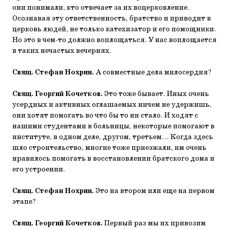
они понимали, кто отвечает за их воцерковление.
Осознавая эту ответственность, братство и приводит в
церковь людей, не только катехизатор и его помощники.
Но это в чем-то должно воплощаться. У нас воплощается
в таких нечастых вечернях.
Свящ. Стефан Нохрин.
А совместные дела милосердия?
Свящ. Георгий Кочетков.
Это тоже бывает. Иных очень
усердных и активных оглашаемых ничем не удержишь,
они хотят помогать во что бы то ни стало. И ходят с
нашими студентами в больницы, некоторые помогают в
институте, в одном деле, другом, третьем… Когда здесь
шло строительство, многие тоже приезжали, им очень
нравилось помогать в восстановлении братского дома и
его устроении.
Свящ. Стефан Нохрин.
Это на втором или еще на первом
этапе?
Свящ. Георгий Кочетков.
Первый раз мы их привозим