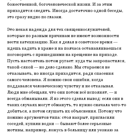
божественной, богочеловеческой жизни. И за этим
приходится следить. Иногда достаточно одной беседы,
это сразу видно по глазам.
Это некая надежда для тех священнослужителей,
которые по разным причинам не имеют возможности
вести катехизацию. Как я делал в советское время —
идешь кадить в храме и на полчаса останавливаешься
поговорить с пришедшими на крещение на приходе.
Пусть настоятель потом ругает: куда ты запропастился,
такой-сякой — но дело сделано. Мы стараемся не
отказывать, но иногда приходится, ради спасения
самого человека. Я помню свои ошибки, когда
поддавался человеческому чувству и не отказывал.
Люди мне обещали, что они потом всё исполнят, — и
всегда обманывали. Я из этого сделал вывод: если они в
таких случаях могут обмануть, то нужно сначала чего-то
добиться, а потом слушать их объяснения. Потому что
помимо аргументов типа: стол накрыт, пригласили
соседей, купили водки — бывают более серьезные
мотивы, например, ложусь в больницу или уезжаю за