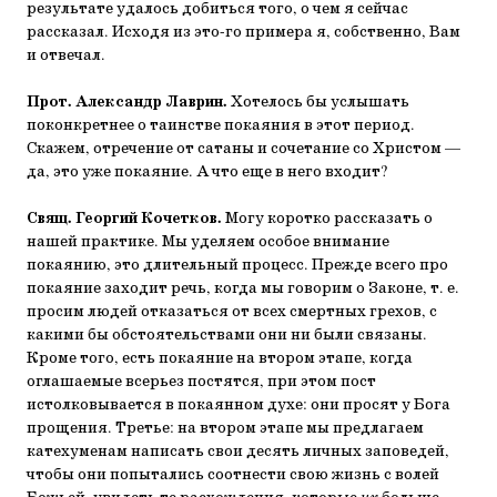
результате удалось добиться того, о чем я сейчас
рассказал. Исходя из это-го примера я, собственно, Вам
и отвечал.
Прот. Александр Лаврин.
Хотелось бы услышать
поконкретнее о таинстве покаяния в этот период.
Скажем, отречение от сатаны и сочетание со Христом —
да, это уже покаяние. А что еще в него входит?
Свящ. Георгий Кочетков.
Могу коротко рассказать о
нашей практике. Мы уделяем особое внимание
покаянию, это длительный процесс. Прежде всего про
покаяние заходит речь, когда мы говорим о Законе, т. е.
просим людей отказаться от всех смертных грехов, с
какими бы обстоятельствами они ни были связаны.
Кроме того, есть покаяние на втором этапе, когда
оглашаемые всерьез постятся, при этом пост
истолковывается в покаянном духе: они просят у Бога
прощения. Третье: на втором этапе мы предлагаем
катехуменам написать свои десять личных заповедей,
чтобы они попытались соотнести свою жизнь с волей