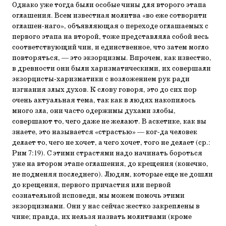
Однако уже тогда были особые чины для второго этапа
оглашения. Всем известная молитва «во еже сотворити
оглашен-наго», объявляющая о переходе оглашаемых с
первого этапа на второй, тоже представляла собой весь
соответствующий чин, и единственное, что затем могло
повторяться, — это экзорцизмы. Впрочем, как известно,
в древности они были харизматическими, их совершали
экзорцисты-харизматики с возложением рук ради
изгнания злых духов. К слову говоря, это до сих пор
очень актуальная тема, так как в людях накопилось
много зла, они часто одержимы духами злобы,
совершают то, чего даже не желают. В аскетике, как вы
знаете, это называется «страстью» — ког-да человек
делает то, чего не хочет, а чего хочет, того не делает (ср.:
Рим 7:19). С этими страстями надо начинать бороться
уже на втором этапе оглашения, до крещения (конечно,
не подменяя последнего). Людям, которые еще не дошли
до крещения, первого причастия или первой
сознательной исповеди, мы можем помочь этими
экзорцизмами. Они у нас сейчас жестко закреплены в
чине; правда, их нельзя назвать молитвами (кроме