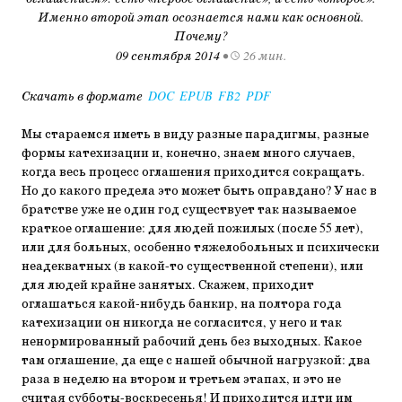
Именно второй этап осознается нами как основной.
Почему?
09 сентября 2014
•
26 мин.
Скачать в формате
DOC
EPUB
FB2
PDF
Мы стараемся иметь в виду разные парадигмы, разные
формы катехизации и, конечно, знаем много случаев,
когда весь процесс оглашения приходится сокращать.
Но до какого предела это может быть оправдано? У нас в
братстве уже не один год существует так называемое
краткое оглашение: для людей пожилых (после 55 лет),
или для больных, особенно тяжелобольных и психически
неадекватных (в какой-то существенной степени), или
для людей крайне занятых. Скажем, приходит
оглашаться какой-нибудь банкир, на полтора года
катехизации он никогда не согласится, у него и так
ненормированный рабочий день без выходных. Какое
там оглашение, да еще с нашей обычной нагрузкой: два
раза в неделю на втором и третьем этапах, и это не
считая субботы-воскресенья! И приходится идти им