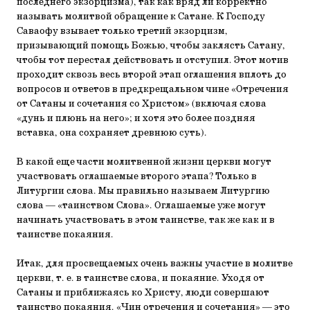
последнего экзорцизма), так как вряд ли корректно
называть молитвой обращение к Сатане. К Господу
Саваофу взывает только третий экзорцизм,
призывающий помощь Божью, чтобы заклясть Сатану,
чтобы тот перестал действовать и отступил. Этот мотив
проходит сквозь весь второй этап оглашения вплоть до
вопросов и ответов в предкрещальном чине «Отречения
от Сатаны и сочетания со Христом» (включая слова
«дунь и плюнь на него»; и хотя это более поздняя
вставка, она сохраняет древнюю суть).
В какой еще части молитвенной жизни церкви могут
участвовать оглашаемые второго этапа? Только в
Литургии слова. Мы правильно называем Литургию
слова — «таинством Слова». Оглашаемые уже могут
начинать участвовать в этом таинстве, так же как и в
таинстве покаяния.
Итак, для просвещаемых очень важны участие в молитве
церкви, т. е. в таинстве слова, и покаяние. Уходя от
Сатаны и приближаясь ко Христу, люди совершают
таинство покаяния. «Чин отречения и сочетания» — это