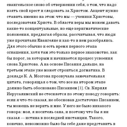
евангельское слово об отвержении себя, о том, что надо
взять свой крест и следовать за Христом. Акцент нужно
ставить именно на этом: что мы — ученики Христовы,
последователи Христа. В области веры мы можем давать
какие-то концептуальные, но еще керигматические
положения, предлагая образы, рассчитывая, что люди
уже прочитали Евангелие и как-то в нем разобрались.
Для этого обычно и есть время первого этапа
оглашения, хотя там это только первое знакомство, как
бы порог, за которым и начинается процесс усвоения
слова Христова. А на основе Писания дальше, на
третьем этапе уже может строиться догматика. В
докладе К. А. Мозгова прозвучала замечательная
цитата, говорящая о том, что все на втором этапе
должно быть обосновано Писанием [1]. Св. Кирилл
Иерусалимский не стесняется по этому поводу говорить:
если я что-то сказал, не обосновав достаточно Писанием,
ты можешь не верить и мне. У него не было никакого
гонора: мол, я носитель сана, и поэтому что бы я ни
сказал — истина в последней инстанции. Такого,
конечно, невозможно было бы себе даже представить в