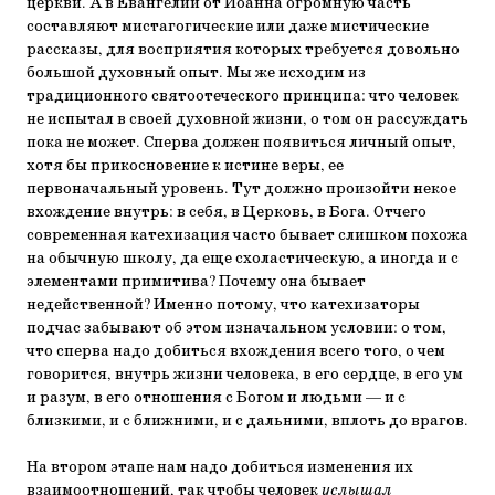
церкви. А в Евангелии от Иоанна огромную часть
составляют мистагогические или даже мистические
рассказы, для восприятия которых требуется довольно
большой духовный опыт. Мы же исходим из
традиционного святоотеческого принципа: что человек
не испытал в своей духовной жизни, о том он рассуждать
пока не может. Сперва должен появиться личный опыт,
хотя бы прикосновение к истине веры, ее
первоначальный уровень. Тут должно произойти некое
вхождение внутрь: в себя, в Церковь, в Бога. Отчего
современная катехизация часто бывает слишком похожа
на обычную школу, да еще схоластическую, а иногда и с
элементами примитива? Почему она бывает
недейственной? Именно потому, что катехизаторы
подчас забывают об этом изначальном условии: о том,
что сперва надо добиться вхождения всего того, о чем
говорится, внутрь жизни человека, в его сердце, в его ум
и разум, в его отношения с Богом и людьми — и с
близкими, и с ближними, и с дальними, вплоть до врагов.
На втором этапе нам надо добиться изменения их
взаимоотношений, так чтобы человек
услышал