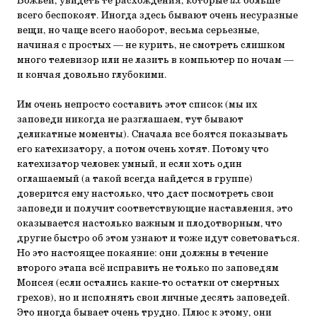
Божьей, увидеть те расхождения, которые
их
больше
всего беспокоят. Иногда здесь бывают очень несуразные
вещи, но чаще всего наоборот, весьма серьезные,
начиная с простых — не курить, не смотреть слишком
много телевизор или не лазить в компьютер по ночам —
и кончая довольно глубокими.
Им очень непросто составить этот список (мы их
заповеди никогда не разглашаем, тут бывают
деликатные моменты). Сначала все боятся показывать
его катехизатору, а потом очень хотят. Потому что
катехизатор человек умный, и если хоть один
оглашаемый (а такой всегда найдется в группе)
доверится ему настолько, что даст посмотреть свои
заповеди и получит соответствующие наставления, это
оказывается настолько важным и плодотворным, что
другие быстро об этом узнают и тоже идут советоваться.
Но это настоящее покаяние: они должны в течение
второго этапа всё исправить не только по заповедям
Моисея (если остались какие-то остатки от смертных
грехов), но и исполнять свои личные десять заповедей.
Это иногда бывает очень трудно. Плюс к этому, они