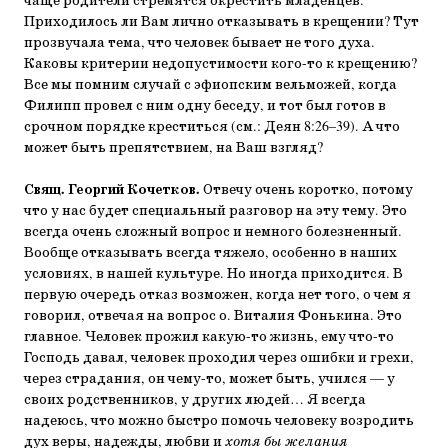
чаще родители стремятся окрестить младенцев.
Приходилось ли Вам лично отказывать в крещении? Тут
прозвучала тема, что человек бывает не того духа.
Каковы критерии недопустимости кого-то к крещению?
Все мы помним случай с эфиопским вельможей, когда
Филипп провел с ним одну беседу, и тот был готов в
срочном порядке креститься (см.: Деян 8:26–39). А что
может быть препятствием, на Ваш взгляд?
Свящ. Георгий Кочетков.
Отвечу очень коротко, потому
что у нас будет специальный разговор на эту тему. Это
всегда очень сложный вопрос и немного болезненный.
Вообще отказывать всегда тяжело, особенно в наших
условиях, в нашей культуре. Но иногда приходится. В
первую очередь отказ возможен, когда нет того, о чем я
говорил, отвечая на вопрос о. Виталия Фонькина. Это
главное. Человек прожил какую-то жизнь, ему что-то
Господь давал, человек проходил через ошибки и грехи,
через страдания, он чему-то, может быть, учился — у
своих родственников, у других людей… Я всегда
надеюсь, что можно быстро помочь человеку возродить
дух веры, надежды, любви и
хотя бы желания