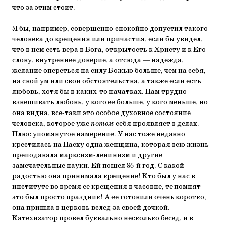
что за этим стоит.
Я бы, например, совершенно спокойно допустил такого
человека до крещения или причастия, если бы увидел,
что в нем есть вера в Бога, открытость к Христу и к Его
слову, внутреннее доверие, а отсюда — надежда,
желание опереться на силу Божью больше, чем на себя,
на свой ум или свои обстоятельства, а также если есть
любовь, хотя бы в каких-то начатках. Нам трудно
взвешивать любовь, у кого ее больше, у кого меньше, но
она видна, все-таки это особое духовное состояние
человека, которое уже
потом
себя проявляет в делах.
Плюс упомянутое намерение. У нас тоже недавно
крестилась на Пасху одна женщина, которая всю жизнь
преподавала марксизм-ленинизм и другие
замечательные науки. Ей пошел 86-й год. С какой
радостью она принимала крещение! Кто был у нас в
институте во время ее крещения в часовне, те помнят —
это был просто праздник! А ее готовили очень коротко,
она пришла в церковь вслед за своей дочкой.
Катехизатор провел буквально несколько бесед, и в