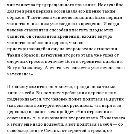
чин таинства предкрещального покаяния. Не случайно
долгое время церковь осознавала его именно таким
образом. Фактически таинство покаяния было первым
таинством, и за ним уже следовало крещение. И когда
человек становится способен вместить плоды этих
таинств, он становится крещеным, входит внутрь
таинственной жизни церкви, только
приоткрывающейся ему на втором этапе оглашения.
Таким образом, катехумен второго этапа уже ушел от
смертных грехов, почитает Бога и стремится к любви к
Богу и ближнему. А это то, что касается уже «этического
катехизиса».
По закону молитвы он молится, правда, пока только
лишь за себя. Вы помните требования церкви: в них
подчеркивается, что человек может молиться за других
(как сказано в литургических рукописях, «за царя и за
церковь») не ранее, чем пройдет «Чин отречения и
сочетания», т. е. с окончания второго этапа. Но человека
к этому еще надо подвести, а вот молиться за себя — об
освобождении от Сатаны, от страстей и грехов, об