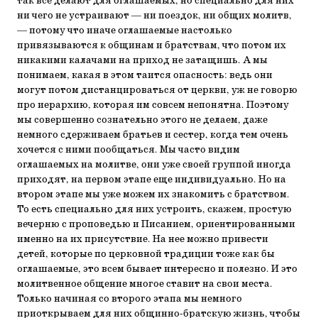
так всё делают для оглашаемых, но специально для них
ни чего не устраивают — ни поездок, ни общих молитв,
— потому что иначе оглашаемые настолько
привязываются к общинам и братствам, что потом их
никакими калачами на приход не затащишь. А мы
понимаем, какая в этом таится опасность: ведь они
могут потом дистанцироваться от церкви, уж не говорю
про иерархию, которая им совсем непонятна. Поэтому
мы совершенно сознательно этого не делаем, даже
немного сдерживаем братьев и сестер, когда тем очень
хочется с ними пообщаться. Мы часто видим
оглашаемых на молитве, они уже своей группой иногда
приходят, на первом этапе еще индивидуально. Но на
втором этапе мы уже можем их знакомить с братством.
То есть специально для них устроить, скажем, простую
вечерню с проповедью и Писанием, ориентированными
именно на их присутствие. На нее можно привести
детей, которые по церковной традиции тоже как бы
оглашаемые, это всем бывает интересно и полезно. И это
молитвенное общение многое ставит на свои места.
Только начиная со второго этапа мы немного
приоткрываем для них общинно-братскую жизнь, чтобы