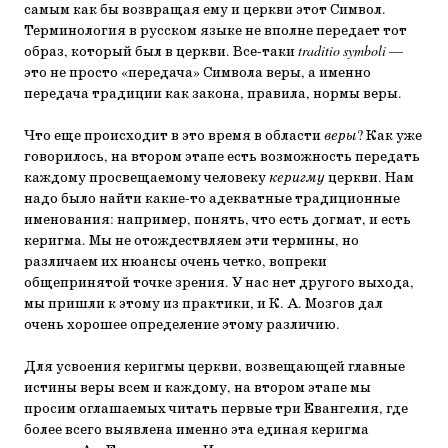
самым как бы возвращая ему и церкви этот Символ.
Терминология в русском языке не вполне передает тот
образ, который был в церкви. Все-таки
traditio symboli
—
это не просто «передача» Символа веры, а именно
передача традиции как закона, правила, нормы веры.
Что еще происходит в это время в области
веры
? Как уже
говорилось, на втором этапе есть возможность передать
каждому просвещаемому человеку
керигму
церкви. Нам
надо было найти какие-то адекватные традиционные
именования: например, понять, что есть догмат, и есть
керигма. Мы не отождествляем эти термины, но
различаем их нюансы очень четко, вопреки
общепринятой точке зрения. У нас нет другого выхода,
мы пришли к этому из практики, и К. А. Мозгов дал
очень хорошее определение этому различию.
Для усвоения керигмы церкви, возвещающей главные
истины веры всем и каждому, на втором этапе мы
просим оглашаемых читать первые три Евангелия, где
более всего выявлена именно эта единая керигма