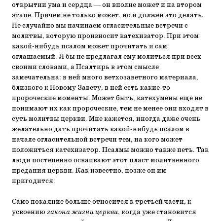
открытии ума и сердца — он вполне может и на втором
этапе. Причем не только может, но и должен это делать.
Не случайно мы начинаем огласительные встречи с
молитвы, которую произносит катехизатор. При этом
какой-нибудь псалом может прочитать и сам
оглашаемый. Я бы не предлагал ему молиться при всех
своими словами, а Псалтирь в этом смысле
замечательна: в ней много ветхозаветного материала,
близкого к Новому Завету, в ней есть какие-то
пророческие моменты. Может быть, катехумены еще не
понимают их как пророческие, тем не менее они входят в
суть молитвы церкви. Мне кажется, иногда даже очень
желательно дать прочитать какой-нибудь псалом в
начале огласительной встречи тем, на кого может
положиться катехизатор. Псалмы можно также петь. Так
люди постепенно осваивают этот пласт молитвенного
предания церкви. Как известно, позже он им
пригодится.
Само покаяние больше относится к третьей части, к
усвоению
закона жизни церкви
, когда уже становится