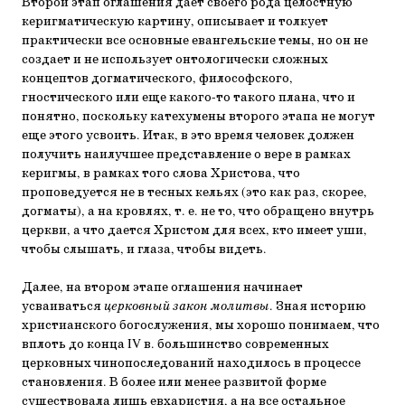
Второй этап оглашения дает своего рода целостную
керигматическую картину, описывает и толкует
практически все основные евангельские темы, но он не
создает и не использует онтологически сложных
концептов догматического, философского,
гностического или еще какого-то такого плана, что и
понятно, поскольку катехумены второго этапа не могут
еще этого усвоить. Итак, в это время человек должен
получить наилучшее представление о вере в рамках
керигмы, в рамках того слова Христова, что
проповедуется не в тесных кельях (это как раз, скорее,
догматы), а на кровлях, т. е. не то, что обращено внутрь
церкви, а что дается Христом для всех, кто имеет уши,
чтобы слышать, и глаза, чтобы видеть.
Далее, на втором этапе оглашения начинает
усваиваться
церковный закон молитвы
. Зная историю
христианского богослужения, мы хорошо понимаем, что
вплоть до конца IV в. большинство современных
церковных чинопоследований находилось в процессе
становления. В более или менее развитой форме
существовала лишь евхаристия, а на все остальное