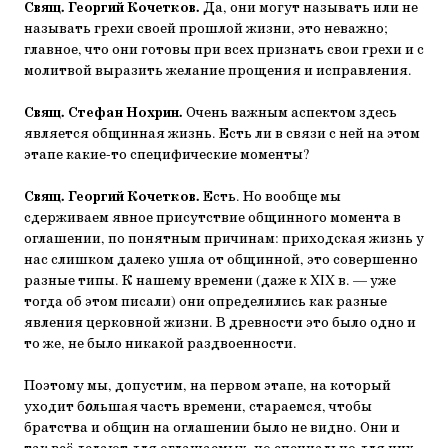
Свящ. Георгий Кочетков.
Да, они могут называть или не
называть грехи своей прошлой жизни, это неважно;
главное, что они готовы при всех признать свои грехи и с
молитвой выразить желание прощения и исправления.
Свящ. Стефан Нохрин.
Очень важным аспектом здесь
является общинная жизнь. Есть ли в связи с ней на этом
этапе какие-то специфические моменты?
Свящ. Георгий Кочетков.
Есть. Но вообще мы
сдерживаем явное присутствие общинного момента в
оглашении, по понятным причинам: приходская жизнь у
нас слишком далеко ушла от общинной, это совершенно
разные типы. К нашему времени (даже к XIX в. — уже
тогда об этом писали) они определились как разные
явления церковной жизни. В древности это было одно и
то же, не было никакой раздвоенности.
Поэтому мы, допустим, на первом этапе, на который
уходит б
о
льшая часть времени, стараемся, чтобы
братства и общин на оглашении было не видно. Они и