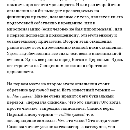
помнить про все эти три акцента. И как раз второй этап
оглашения как бы выводит просвещаемых на
финишную прямую, независимо от того, является ли это
подготовкой собственно к крещению, или к
миропомазанию (если человек не был миропомазан), или
к первой исповеди и полноценному, ответственному и
сознательному причастию. Второй этап оглашения
равно ведет всех к достижению главной цели оглашения.
Здесь задействованы все силы человека в максимальной
степени. Здесь все равны перед Богом и Церковью. Здесь
все строится на Священном писании и обретении
церковности.
На первом месте на втором этапе оглашения стоит
обретение
церковной
веры. Есть известный термин —
traditio symboli
. Мне не очень нравится его буквальный
перевод: «передача символа». Что это значит? Это когда
просто читают, запрещая записывать, Символ веры.
Парный к нему термин —
redittio symboli
, т. е.
«возвращение символа». Что это такое? Это когда текст
Символа читает уже не катехизатор, а катехумен, тем