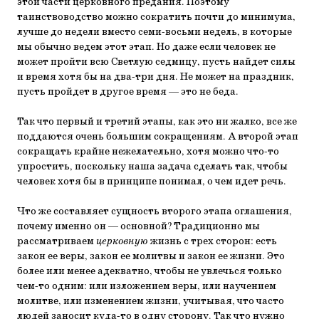
этой части церковного предания. Поэтому
таинствоводство можно сократить почти до минимума,
лучше до недели вместо семи-восьми недель, в которые
мы обычно ведем этот этап. Но даже если человек не
может пройти всю Светлую седмицу, пусть найдет силы
и время хотя бы на два-три дня. Не может на праздник,
пусть пройдет в другое время — это не беда.
Так что первый и третий этапы, как это ни жалко, все же
поддаются очень большим сокращениям. А второй этап
сокращать крайне нежелательно, хотя можно что-то
упростить, поскольку наша задача сделать так, чтобы
человек хотя бы в принципе понимал, о чем идет речь.
Что же составляет сущность второго этапа оглашения,
почему именно он — основной? Традиционно мы
рассматриваем
церковную
жизнь с трех сторон: есть
закон ее веры, закон ее молитвы и закон ее жизни. Это
более или менее адекватно, чтобы не увлечься только
чем-то одним: или изложением веры, или научением
молитве, или изменением жизни, учитывая, что часто
людей заносит куда-то в одну сторону. Так что нужно