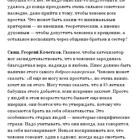
бабушка 83-х лет, ее надо было как-то подготовить. Не
удалось до конца преодолеть очень сильное советское
наследие, даже прийти к тому, чтобы человек всех
простил. Что может быть каким-то минимальным
критерием — не внешним, теоретическим, а именно
духовным — чтобы допустить человека к крещению, а
остальное восполнить через общение братьев и сестер?
Свящ. Георгий Кочетков.
Главное, чтобы катехизатор
мог засвидетельствовать, что в человеке зародилась
благодатная вера, надежда и любовь. Плюс должно быть
наличие этого самого
доброго намерения
. Человек может
сказать: «Я еще не могу всех простить», но очень важно,
хочет ли он этого. Могу точно сказать, что и 83-летняя
бабушка этого добьется, если искренне захочет. Просто
у людей в этом возрасте часто бывает еще некая
инерция, они боятся что-то утверждать, потому что
опасаются брать на себя обязательства. Это
особенность старых людей — некоторые специфические
страхи. Надо учитывать, что они иногда, как говорится,
на себя наговаривают. Нельзя воспринимать все, что
человек говорит, один к одному, всегда надо смотреть,