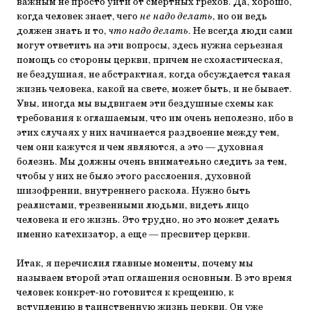
важным не просто уйти от смертных грехов. Да, хорошо,
когда человек знает, чего
не надо делать
, но он ведь
должен знать и то,
что надо делать
. Не всегда люди сами
могут ответить на эти вопросы, здесь нужна серьезная
помощь со стороны церкви, причем не схоластическая,
не бездушная, не абстрактная, когда обсуждается такая
жизнь человека, какой на свете, может быть, и не бывает.
Увы, иногда мы выдвигаем эти бездушные схемы как
требования к оглашаемым, что им очень неполезно, ибо в
этих случаях у них начинается раздвоение между тем,
чем они кажутся и чем являются, а это — духовная
болезнь. Мы должны очень внимательно следить за тем,
чтобы у них не было этого расслоения, духовной
шизофрении, внутреннего раскола. Нужно быть
реалистами, трезвенными людьми, видеть лицо
человека и его жизнь. Это трудно, но это может делать
именно катехизатор, а еще — пресвитер церкви.
Итак, я перечислил главные моменты, почему мы
называем второй этап оглашения основным. В это время
человек конкрет-но готовится к крещению, к
вступлению в таинственную жизнь церкви. Он уже