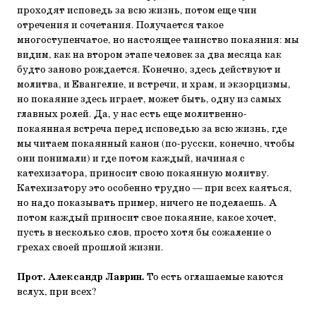
проходят исповедь за всю жизнь, потом еще чин
отречения и сочетания. Получается такое
многоступенчатое, но настоящее таинство покаяния: мы
видим, как на втором этапе человек за два месяца как
будто заново рождается. Конечно, здесь действуют и
молитва, и Евангелие, и встречи, и храм, и экзорцизмы,
но покаяние здесь играет, может быть, одну из самых
главных ролей. Да, у нас есть еще молитвенно-
покаянная встреча перед исповедью за всю жизнь, где
мы читаем покаянный канон (по-русски, конечно, чтобы
они понимали) и где потом каждый, начиная с
катехизатора, приносит свою покаянную молитву.
Катехизатору это особенно трудно — при всех каяться,
но надо показывать пример, ничего не поделаешь. А
потом каждый приносит свое покаяние, какое хочет,
пусть в несколько слов, просто хотя бы сожаление о
грехах своей прошлой жизни.
Прот. Александр Лаврин.
То есть оглашаемые каются
вслух, при всех?