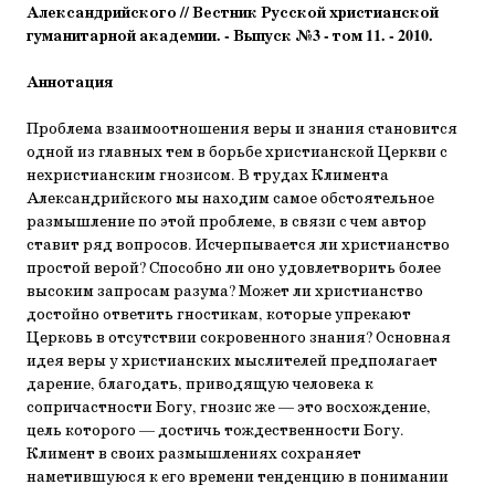
Александрийского // Вестник Русской христианской
гуманитарной академии. -
Выпуск
№3 - том 11. - 2010.
Аннотация
Проблема взаимоотношения веры и знания становится
одной из главных тем в борьбе христианской Церкви с
нехристианским гнозисом. В трудах Климента
Александрийского мы находим самое обстоятельное
размышление по этой проблеме, в связи с чем автор
ставит ряд вопросов. Исчерпывается ли христианство
простой верой? Способно ли оно удовлетворить более
высоким запросам разума? Может ли христианство
достойно ответить гностикам, которые упрекают
Церковь в отсутствии сокровенного знания? Основная
идея веры у христианских мыслителей предполагает
дарение, благодать, приводящую человека к
сопричастности Богу, гнозис же — это восхождение,
цель которого — достичь тождественности Богу.
Климент в своих размышлениях сохраняет
наметившуюся к его времени тенденцию в понимании