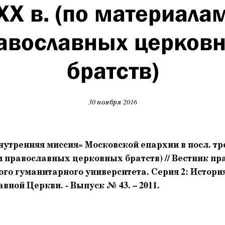
XX в. (по материала
авославных церков
братств)
30 ноября 2016
нутренняя миссия» Московской епархии в посл. тре
м православных церковных братств) // Вестник пр
го гуманитарного университета. Серия 2: Истори
вной Церкви. - Выпуск № 43. – 2011.