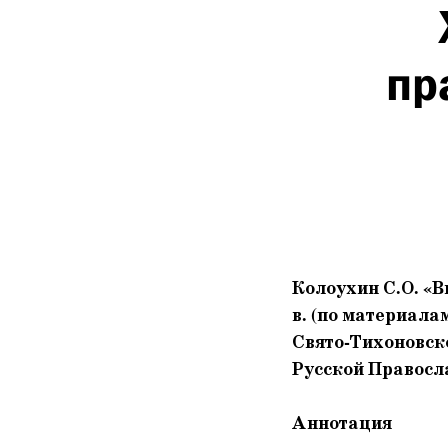
пр
Колоухин С.О. «В
в. (по материала
Свято-Тихоновско
Русской Правосла
Аннотация