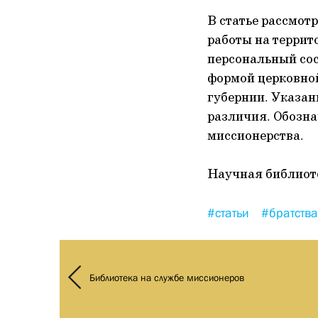
В статье рассмот
работы на террит
персональный сос
формой церковной
губернии. Указан
различия. Обозна
миссионерства.
Научная библиот
#статьи
#братства
Библиотека на службе миссионеров