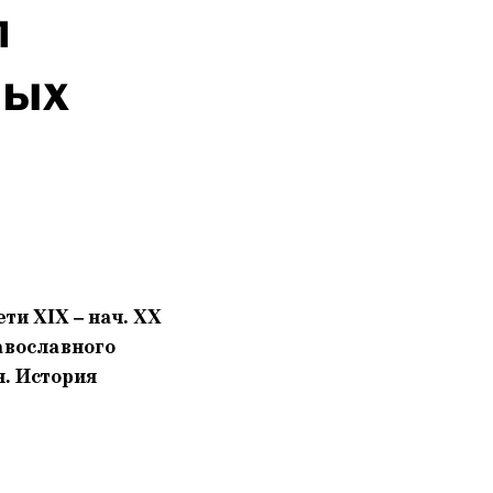
м
ных
ти XIX – нач. XX
авославного
я. История