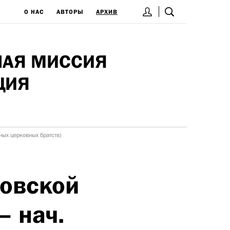
О НАС
АВТОРЫ
АРХИВ
НАЯ МИССИЯ
ЦИЯ
вных церковных братств)
ковской
– нач.