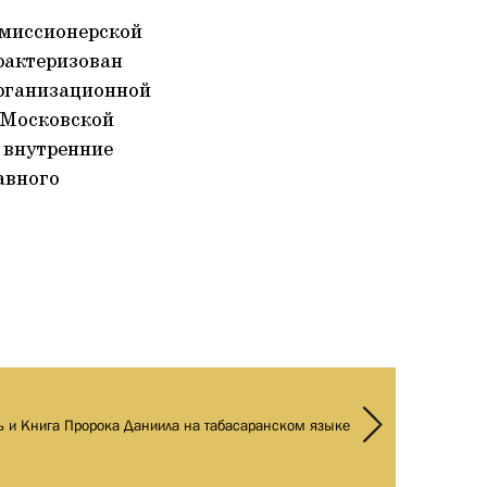
 миссионерской
рактеризован
организационной
 Московской
 внутренние
авного
ь и Книга Пророка Даниила на табасаранском языке