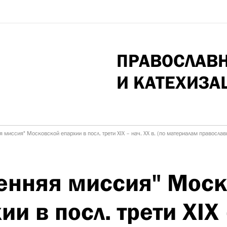
ПРАВОСЛАВ
И КАТЕХИЗА
я миссия" Московской епархии в посл. трети XIX – нач. XX в. (по материалам правосла
енняя миссия" Мос
ии в посл. трети XIX 