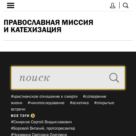
ПРАВОСЛАВНАЯ МИССИЯ
И КАТЕХИЗАЦИЯ
#христианское отношение к смерти
#сотворение
жизни
#чинопоследование
#аскетика
#открытые
встречи
ВСЕ ТЭГИ
#Смирнов Сергей Владиславович­
#Боровой Виталий, протопресвитер­
#Чукавина Светлана Олеговна­