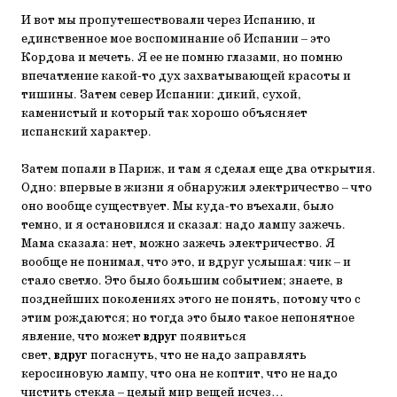
И вот мы пропутешествовали через Испанию, и
единственное мое воспоминание об Испании – это
Кордова и мечеть. Я ее не помню глазами, но помню
впечатление какой-то дух захватывающей красоты и
тишины. Затем север Испании: дикий, сухой,
каменистый и который так хорошо объясняет
испанский характер.
Затем попали в Париж, и там я сделал еще два открытия.
Одно: впервые в жизни я обнаружил электричество – что
оно вообще существует. Мы куда-то въехали, было
темно, и я остановился и сказал: надо лампу зажечь.
Мама сказала: нет, можно зажечь электричество. Я
вообще не понимал, что это, и вдруг услышал: чик – и
стало светло. Это было большим событием; знаете, в
позднейших поколениях этого не понять, потому что с
этим рождаются; но тогда это было такое непонятное
явление, что может
вдруг
появиться
свет,
вдруг
погаснуть, что не надо заправлять
керосиновую лампу, что она не коптит, что не надо
чистить стекла – целый мир вещей исчез…