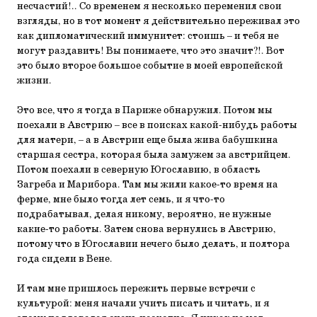
несчастий!.. Со временем я несколько переменил свои
взгляды, но в тот момент я действительно переживал это
как дипломатический иммунитет: стоишь – и тебя не
могут раздавить! Вы понимаете, что это значит?!. Вот
это было второе большое событие в моей европейской
жизни.
Это все, что я тогда в Париже обнаружил. Потом мы
поехали в Австрию – все в поисках какой-нибудь работы
для матери, – а в Австрии еще была жива бабушкина
старшая сестра, которая была замужем за австрийцем.
Потом поехали в северную Югославию, в область
Загреба и Марибора. Там мы жили какое-то время на
ферме, мне было тогда лет семь, и я что-то
подрабатывал, делая никому, вероятно, не нужные
какие-то работы. Затем снова вернулись в Австрию,
потому что в Югославии нечего было делать, и полтора
года сидели в Вене.
И там мне пришлось пережить первые встречи с
культурой: меня начали учить писать и читать, и я