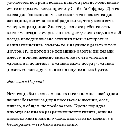
уже потом, во время войны, нашел духовное основание
этого не делать, когда прочел у Curй d’Ars* фразу [2], что
вакса для башмаков –то же самое, что косметика для
женщины, и я страшно обрадовался, что у меня есть
теперь оправдание. Знаете, у всякого ребенка есть
какие-то вещи, которые он находит ужасно скучными. Я
всегда находил ужасно скучным пыль вытирать и
башмаки чистить. Теперь-то я научился делать и то и
другое. Ну, и потом все домашние работы мы делали
вместе, причем именно вместе: не то что «пойди и
сделай, а я почитаю», а «давай мыть посуду», «давай
делать то или другое», и меня научили, как будто.
Это еще в Персии?
Нет, тогда была совсем, насколько я помню, свободная
жизнь: большой сад при посольском имении, осел, –
ничего, в общем, не требовалось. Кроме порядка:
никогда бы мне не разрешили пойти гулять, если не
прибрал книги или игрушки, или оставил комнату в
беспорядке, – это было немыслимо.