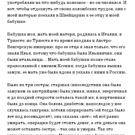
употребляли на что-нибудь полезное – но он числился. И
вот, чтобы отдохнуть от своих коломбских трудов, они с
моей матерью поехали в Швейцарию к ее отцу и моей
бабушке.
Бабушка моя, мать моей матери, родилась в Италии, в
Триесте; но Триеста в то время входила в Австро-
Венгерскую империю; про ее отца я знал только, что его
звали Илья, потому что бабушка была Ильинична; они
были итальянцы… Мать моей бабушки позже стала
православной с именем Ксения; когда бабушка вышла
замуж, ее мать уже была вдова и уехала с ними в Россию.
Было их три сестры; старшая (впоследствии она была
замужем за австрийцем) была умная, живая, энергичная
и до поздней старости осталась такой же; и жертвенная
была до конца. Она болела диабетом, напоследок у нее
случилась гангрена; хотели оперировать (ей тогда было
лет под восемьдесят), она сказала «нет»: ей всё равно
умирать, операция будет стоить денег, а эти деньги она
может оставить сестре, – так она и умерла. Так это