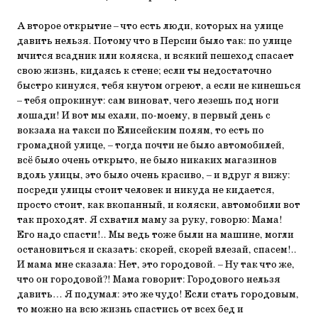
А второе открытие – что есть люди, которых на улице
давить нельзя. Потому что в Персии было так: по улице
мчится всадник или коляска, и всякий пешеход спасает
свою жизнь, кидаясь к стене; если ты недостаточно
быстро кинулся, тебя кнутом огреют, а если не кинешься
– тебя опрокинут: сам виноват, чего лезешь под ноги
лошади! И вот мы ехали, по-моему, в первый день с
вокзала на такси по Елисейским полям, то есть по
громадной улице, – тогда почти не было автомобилей,
всё было очень открыто, не было никаких магазинов
вдоль улицы, это было очень красиво, – и вдруг я вижу:
посреди улицы стоит человек и никуда не кидается,
просто стоит, как вкопанный, и коляски, автомобили вот
так проходят. Я схватил маму за руку, говорю: Мама!
Его надо спасти!.. Мы ведь тоже были на машине, могли
остановиться и сказать: скорей, скорей влезай, спасем!..
И мама мне сказала: Нет, это городовой. – Ну так что же,
что он городовой?! Мама говорит: Городового нельзя
давить… Я подумал: это же чудо! Если стать городовым,
то можно на всю жизнь спастись от всех бед и