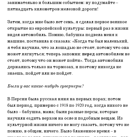
занимательно и большим событием: ну подумайте –
пятнадцать километров железной дороги!
Затем, когда мне было лет семь, я сделал первое великое
открытие из европейской культуры: первый раз в жизни
видел автомобиль. Помню, бабушка подвела меня к
машине, поставила и сказала: «Когда ты был маленький,
я тебя научила, что за лошадью не стоят, потому что она
может лягнуться; теперь запомни:
перед
автомобилем не
стоят, потому что он может пойти». Тогда автомобили
держались только на тормозах, и поэтому никогда не
знаешь, пойдет или не пойдет.
Были у вас какие-нибудь гувернеры?
В Персии была русская няня на первых порах; потом
был период, примерно с 1918 по 1920 год, когда никого не
было – бабушка, мама; были разные персы, которые
научили ездить верхом на осле и подобным вещам. Из
культурной жизни ничего не могу сказать, потому что не
помню, в общем, ничего. Было блаженное время – в