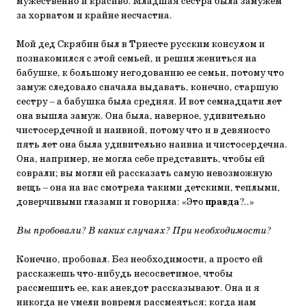
мужественно и красиво. Младшая сестра была замужем
за хорватом и крайне несчастна.
Мой дед Скрябин был в Триесте русским консулом и
познакомился с этой семьей, и решил жениться на
бабушке, к большому негодованию ее семьи, потому что
замуж следовало сначала выдавать, конечно, старшую
сестру – а бабушка была средняя. И вот семнадцати лет
она вышла замуж. Она была, наверное, удивительно
чистосердечной и наивной, потому что и в девяносто
пять лет она была удивительно наивна и чистосердечна.
Она, например, не могла себе представить, чтобы ей
соврали; вы могли ей рассказать самую невозможную
вещь – она на вас смотрела такими детскими, теплыми,
доверчивыми глазами и говорила: «Это
правда
?..»
Вы пробовали? В каких случаях? При необходимости?
Конечно, пробовал. Без необходимости, а просто ей
расскажешь что-нибудь несосветимое, чтобы
рассмешить ее, как анекдот рассказывают. Она и я
никогда не умели вовремя рассмеяться; когда нам