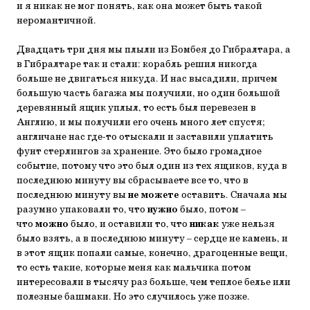
и я никак не мог понять, как она может быть такой
неромантичной.
Двадцать три дня мы плыли из Бомбея до Гибралтара, а
в Гибралтаре так и стали: корабль решил никогда
больше не двигаться никуда. И нас высадили, причем
большую часть багажа мы получили, но один большой
деревянный ящик уплыл, то есть был перевезен в
Англию, и мы получили его очень много лет спустя;
англичане нас где-то отыскали и заставили уплатить
фунт стерлингов за хранение. Это было громадное
событие, потому что это был один из тех ящиков, куда в
последнюю минуту вы сбрасываете все то, что в
последнюю минуту вы
не можете
оставить. Сначала мы
разумно упаковали то, что
нужно
было, потом –
что
можно
было, и оставили то, что
никак
уже нельзя
было взять, а в последнюю минуту – сердце не камень, и
в этот ящик попали самые, конечно, драгоценные вещи,
то есть такие, которые меня как мальчика потом
интересовали в тысячу раз больше, чем теплое белье или
полезные башмаки. Но это случилось уже позже.