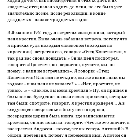
ходил до того, как впоследствии я стал ходить и их
«водить»; отец начал ходить до меня, но это было уже
значительно позже, после революции, в конце
двадцатых - начале тридцатых годов.
В Лозанне в 1961 году я встретил священника, который
меня крестил. Была очень забавная встреча, потому что
я приехал туда молодым епископом (молодым по
хиротонии), встретил его, говорю: «Отец Константин, я
так рад вас снова повидать!» Он на меня посмотрел,
говорит: «Простите, вы, вероятно, путаете, мы, по-
моему, с вами не встречались». Я говорю: «Отец
Константин! Как вам не стыдно, мы же с вами знакомы
годами – и вы меня не узнаете?!» – «Нет, простите, не
узнаю…» – «Как же, вы меня крестили!» Ну, он пришел в
большое возбуждение, позвал своих прихожан, которые
там были: смотрите, говорит, я крестил архиерея!.. А в
следующее воскресенье я был у него в церкви,
посередине церкви была книга, где записываются
крестины, он мне показал, говорит: «Что же это значит, я
вас крестил Андреем – почему же вы теперь Антоний?» В
общем, претензия, почему я переменил имя. А потом он