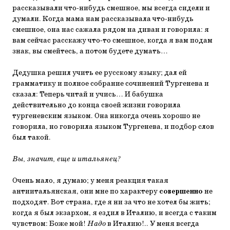
рассказывали что-нибудь смешное, мы всегда сидели и
думали. Когда мама нам рассказывала что-нибудь
смешное, она нас сажала рядом на диван и говорила: я
вам сейчас расскажу что-то смешное, когда я вам подам
знак, вы смейтесь, а потом будете думать…
Дедушка решил учить ее русскому языку; дал ей
грамматику и полное собрание сочинений Тургенева и
сказал: Теперь читай и учись… И бабушка
действительно до конца своей жизни говорила
тургеневским языком. Она никогда очень хорошо не
говорила, но говорила языком Тургенева, и подбор слов
был такой.
Вы, значит, еще и итальянец?
Очень мало, я думаю; у меня реакция такая
антиитальянская, они мне по характеру
совершенно
не
подходят. Вот страна, где я ни за что не хотел бы жить;
когда я был экзархом, я ездил в Италию, и всегда с таким
чувством: Боже мой!
Надо
в Италию!.. У меня всегда