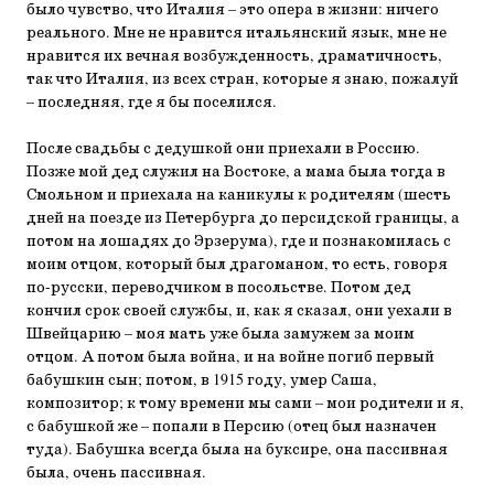
было чувство, что Италия – это опера в жизни: ничего
реального. Мне не нравится итальянский язык, мне не
нравится их вечная возбужденность, драматичность,
так что Италия, из всех стран, которые я знаю, пожалуй
– последняя, где я бы поселился.
После свадьбы с дедушкой они приехали в Россию.
Позже мой дед служил на Востоке, а мама была тогда в
Смольном и приехала на каникулы к родителям (шесть
дней на поезде из Петербурга до персидской границы, а
потом на лошадях до Эрзерума), где и познакомилась с
моим отцом, который был драгоманом, то есть, говоря
по-русски, переводчиком в посольстве. Потом дед
кончил срок своей службы, и, как я сказал, они уехали в
Швейцарию – моя мать уже была замужем за моим
отцом. А потом была война, и на войне погиб первый
бабушкин сын; потом, в 1915 году, умер Саша,
композитор; к тому времени мы сами – мои родители и я,
с бабушкой же – попали в Персию (отец был назначен
туда). Бабушка всегда была на буксире, она пассивная
была, очень пассивная.