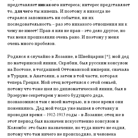
представляет
никакого
интереса; интерес представляет
то,
для чего
ты живешь. И поэтому я никогда не
старался запоминать ни события, ни их
последовательность – раз это никакого отношения ни к
чему не имеет! Прав я или не прав – это дело другое, но
так меня прошколили очень рано. И поэтому у меня
очень много пробелов.
Родился я случайно в Лозанне, в Швейцарии [*]; мой дед
по материнской линии, Скрябин, был русским консулом
на Востоке, в тогдашней Оттоманской империи, сначала
в Турции, в Анатолии, а затем в той части, которая
теперь Греция. Мой отец встретился с этой семьей,
потому что тоже шел по дипломатической линии, был в
Эрзеруме секретарем у моего будущего деда,
познакомился там с моей матерью, и в свое время они
поженились. Дед мой тогда уже вышел в отставку и
проводил время – 1912-1913 годы – в Лозанне; отец же в
этот период был назначен искусственно консулом в
Коломбо: это было назначение, но туда никто не ездил,
потому что там ничего не происходило, и человека