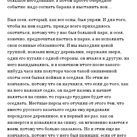
большое негодование, а потом просто очередное
событие: надо согнать барана и выставить вон…
Был осел, который, как все ослы, был упрям. И для того,
чтобы на нем ездить, прежде всего приходилось
охотиться, потому что у нас был большой парк, и осел,
конечно, предпочитал пастись в парке, а не исполнять
свои ослиные обязанности. И мы выходили целой
группой, ползали между деревьями, окружали зверя,
одни его пугали с одной стороны, он мчался в другую, на
него накидывались, и в конечном итоге после какого-
нибудь часа или полутора часов такой оживленной
охоты осел бывал пойман и оседлан. Но этим не
кончалось, потому что он научился, что если до того, как
на него наложат седло, он падет наземь и начнет
валяться на спине, то гораздо труднее будет его
оседлать. Местные персы его отучили от этого тем, что
вместо русского казачьего седла ему приделали
персидское деревянное, и в первый же раз, как он
низвергся и повалился на спину, он мгновенно взлетел
с
воем
, потому что больно оказалось. Но и этим еще не
кончалось, потому что у него был принцип: если от него