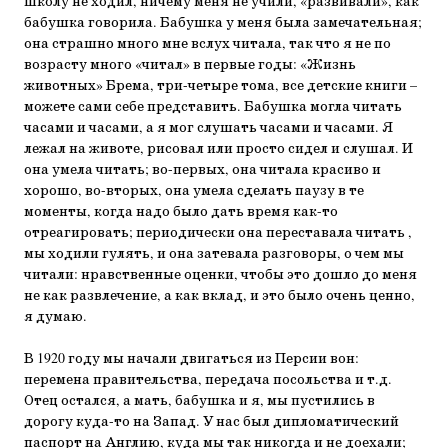
школу не ходил, ничему меня не учили, «развивали», как
бабушка говорила. Бабушка у меня была замечательная;
она страшно много мне вслух читала, так что я не по
возрасту много «читал» в первые годы: «Жизнь
животных» Брема, три-четыре тома, все детские книги –
можете сами себе представить. Бабушка могла читать
часами и часами, а я мог слушать часами и часами. Я
лежал на животе, рисовал или просто сидел и слушал. И
она умела читать; во-первых, она читала красиво и
хорошо, во-вторых, она умела сделать паузу в те
моменты, когда надо было дать время как-то
отреагировать; периодически она переставала читать ,
мы ходили гулять, и она затевала разговоры, о чем мы
читали: нравственные оценки, чтобы это дошло до меня
не как развлечение, а как вклад, и это было очень ценно,
я думаю.
В 1920 году мы начали двигаться из Персии вон:
перемена правительства, передача посольства и т.д.
Отец остался, а мать, бабушка и я, мы пустились в
дорогу куда-то на Запад. У нас был дипломатический
паспорт на Англию, куда мы так никогда и не доехали;