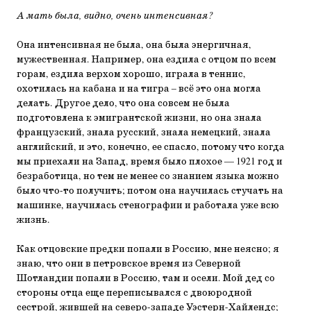
А мать была, видно, очень интенсивная?
Она интенсивная не была, она была энергичная,
мужественная. Например, она ездила с отцом по всем
горам, ездила верхом хорошо, играла в теннис,
охотилась на кабана и на тигра – всё это она могла
делать. Другое дело, что она совсем не была
подготовлена к эмигрантской жизни, но она знала
французский, знала русский, знала немецкий, знала
английский, и это, конечно, ее спасло, потому что когда
мы приехали на Запад, время было плохое — 1921 год и
безработица, но тем не менее со знанием языка можно
было что-то получить; потом она научилась стучать на
машинке, научилась стенографии и работала уже всю
жизнь.
Как отцовские предки попали в Россию, мне неясно; я
знаю, что они в петровское время из Северной
Шотландии попали в Россию, там и осели. Мой дед со
стороны отца еще переписывался с двоюродной
сестрой, жившей на северо-западе Уэстерн-Хайлендс;