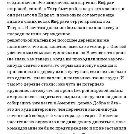
соединяются. Это замечательная картина: Евфрат
широкий, синий, а Тигр быстрый, и воды его красные, и
он врезается в Евфрат, и несколько сот метров еще
видно в синих водах Евфрата струю красных вод
Тигра… И вот там довольно большая поляна в лесу и
посреди поляны огражденное
решеточкой
маленькое
иссохшее деревце: вы же
понимаете, что оно, конечно, высохло с тех пор… Оно всё
увешено маленькими тряпочками: на Востоке в то время
(не знаю, как теперь), когда вы проходили мимо какого-
нибудь святого места, то отрывали лоскут одежды и
привешивали к дереву или к кусту или, если нельзя было
это сделать, клали камень, и получались такие груды. И
там это деревце стояло; оно чуть не потерпело
крушение, потому что во время Второй мировой войны
американское солдаты его вырыли, погрузили на джип и
собирались уже везти в Америку: дерево Добра и Зла –
это же куда интереснее, чем перевезти какой-нибудь
готический собор, всё-таки гораздо старее. И местное
население их окружило и
не дало
джипу двигаться, пока
командование не было предупреждено и их не заставили