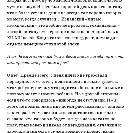
задрал нос, потому что слепой человек большей частью
чуток на звук. Но это был хороший день просто, потому
что в более усталые дни я не всегда так хорошо говорю,
но могу, когда случится… Испанский – читаю;
итальянский – это вообще не проблема; голландский –
легкий, потому что страшно похож на немецкий язык
XII-XIII веков. Когда голова совсем дуреет, читаю для
отдыха немецкие стихи этой эпохи.
А когда вы маленьким были, были какие-то обязанности,
или просто как рос, так и рос?
О нет! Прежде всего, с меня ничего не требовали
неразумного, то есть у меня никогда не было чувства,
что требуют, потому что родители большие и сильные и
поэтому могут сломить ребенка. Но с другой стороны,
если что-то говорилось –
никогда
не отступали. И – я
этого не помню, мама мне потом рассказывала – она мне
как-то раз что-то велела, я воспротивился; мне было
сказано, что так оно и будет, и я два часа катался по
полу, грыз ковер и визжал от негодования, отчаяния и
злости, а мама села тут же в комнате в кресло, взяла