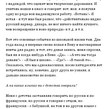
с надеждой, что оценят мои творческие дарования. И
учитель вошел в класс и говорит: вот, мол, я получил
одну из ряда вон выдающуюся работу. «Встань!» Я
встал – и тут мне был разнос, что «действительно видно:
русский варвар, дикарь, не мог ничего найти лучшего,
чем возвращение в лоно природы» и т.д. и т.п.
Вот это основные события из школьной жизни там. Два
года назад я впервые снова попал в Вену и наговаривал
ленты для радио; и тот, кто делал запись, меня спросил,
был ли я когда-нибудь в Вене. «Да». – «А что вы тогда
делали?» – «Я был в школе». – «Где?» – «В такой-то»…
Оказалось, что мы одноклассники, после пятидесяти лет
встретились; ну, конечно, друг друга не узнали, и
дальше знакомство не пошло.
А на каких языках вы с детства говорили?
Меня с детства заставляли говорить по-русски и по-
французски; по-русски я говорил с отцом, по-
французски – с бабушкой, на том и на другом языке с