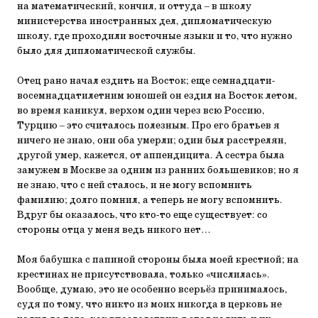
на математический, кончил, и оттуда – в школу
министерства иностранных дел, дипломатическую
школу, где проходили восточные языки и то, что нужно
было для дипломатической службы.
Отец рано начал ездить на Восток; еще семнадцати-
восемнадцатилетним юношей он ездил на Восток летом,
во время каникул, верхом один через всю Россию,
Турцию – это считалось полезным. Про его братьев я
ничего не знаю, они оба умерли; один был расстрелян,
другой умер, кажется, от аппендицита. А сестра была
замужем в Москве за одним из ранних большевиков; но я
не знаю, что с ней сталось, и не могу вспомнить
фамилию; долго помнил, а теперь не могу вспомнить.
Вдруг бы оказалось, что кто-то еще существует: со
стороны отца у меня ведь никого нет…
Моя бабушка с папиной стороны была моей крестной; на
крестинах не присутствовала, только «числилась».
Вообще, думаю, это не особенно всерьёз принималось,
судя по тому, что никто из моих никогда в церковь не