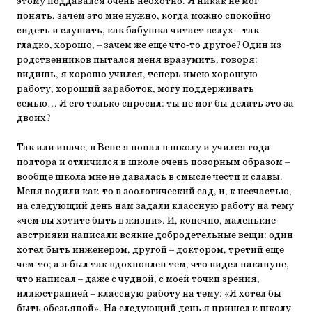
этому поддавался очень неохотно. Я никак не мог
понять, зачем это мне нужно, когда можно спокойно
сидеть и слушать, как бабушка читает вслух – так
гладко, хорошо, – зачем же еще что-то другое? Один из
родственников пытался меня вразумить, говоря:
видишь, я хорошо учился, теперь имею хорошую
работу, хороший заработок, могу поддерживать
семью… Я его только спросил: ты не мог бы делать это за
двоих?
Так или иначе, в Вене я попал в школу и учился года
полтора и отличился в школе очень позорным образом –
вообще школа мне не давалась в смысле чести и славы.
Меня водили как-то в зоологический сад, и, к несчастью,
на следующий день нам задали классную работу на тему
«чем вы хотите быть в жизни». И, конечно, маленькие
австрияки написали всякие добродетельные вещи: один
хотел быть инженером, другой – доктором, третий еще
чем-то; а я был так вдохновлен тем, что видел накануне,
что написал – даже с чудной, с моей точки зрения,
иллюстрацией – классную работу на тему: «Я хотел бы
быть обезьяной». На следующий день я пришел к школу