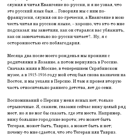
служил и читал Евангелие по-русски, и я не узнал, что
это русский язык был… Говорили мы с ним по-
французски, служил он по-гречески, а Евангелие в мою
честь читал на русском языке, – хорошо, что кто-то мне
подсказал: вы заметили, как он старался вас ублажить,
как он замечательно по-русски читает?.. Ну, я с
осторожностью его поблагодарил.
Месяца два после моего рожденья мы прожили с
родителями в Лозанне, а потом вернулись в Россию.
Сначала жили в Москве, в теперешнем Скрябинском
музее, а в 1915-1916 году мой отец был снова назначен на
Восток, и мы уехали в Персию. И там я провел вторую
часть относительно раннего детства, лет до семи.
Воспоминаний о Персии у меня ясных нет, только
отрывочные. Я, скажем, глазами сейчас вижу целый ряд
мест, но я не мог бы сказать, где эти места. Например,
вижу большие городские ворота; это может быть
Тегеран, может быть, Тавриз, а может быть и нет;
почему-то мне сдается, что это Тегеран или Тавриз.