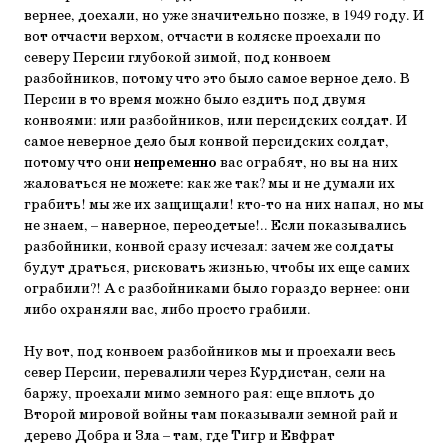
вернее, доехали, но уже значительно позже, в 1949 году. И
вот отчасти верхом, отчасти в коляске проехали по
северу Персии глубокой зимой, под конвоем
разбойников, потому что это было самое верное дело. В
Персии в то время можно было ездить под двумя
конвоями: или разбойников, или персидских солдат. И
самое неверное дело был конвой персидских солдат,
потому что они
непременно
вас ограбят, но вы на них
жаловаться не можете: как же так? мы и не думали их
грабить! мы же их защищали! кто-то на них напал, но мы
не знаем, – наверное, переодетые!.. Если показывались
разбойники, конвой сразу исчезал: зачем же солдаты
будут драться, рисковать жизнью, чтобы их еще самих
ограбили?! А с разбойниками было гораздо вернее: они
либо охраняли вас, либо просто грабили.
Ну вот, под конвоем разбойников мы и проехали весь
север Персии, перевалили через Курдистан, сели на
баржу, проехали мимо земного рая: еще вплоть до
Второй мировой войны там показывали земной рай и
дерево Добра и Зла – там, где Тигр и Евфрат