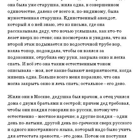
она была уже старушка, жила одна, в совершенном
одиночестве, далеко от всего и, по-видимому, была
мужественная старушка. Единственный анекдот,
который я о ней знаю, это из письма, где она
рассказывала деду, что ночью услышала, как кто-то
лезет вверх по стене; она посмотрела и увидела, что на
второй этаж подымается по водосточной трубе вор,
взяла топор, подождала, чтобы он взялся за
подоконник, отрубила ему руки, закрыла окно и легла
спать. И всё это она таким естественным тоном
описывала – мол, вот какие бывают неприятности, когда
живешь одна. Больше всего меня поразило, что она
могла закрыть окно и лечь спать; остальное – его дело.
Жили они в Москве, дедушка был врачом, а отец учился
дома с двумя братьями и сестрой; причем дед требовал,
чтобы они полдня говорили по-русски, потому что
естественно – местное наречие; а другие полдня – один
день по-латыни, другой день по-гречески сверх русского
и одного иностранного языка, который надо было учить
для аттестата зрелости,– это дома. Потом он поступил