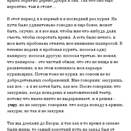
врыть обратно дерево Добра и Зла. Так что оно еще,
вероятно, там и стоит…
В этот период я в первый и в последний раз курил. На
пути было удивительно голодно и еще более, может
быть, скучно, и я все ныл, чтобы мне что-нибудь дали
съесть, чтобы скоротать время. А есть было нечего, и
моя мать пробовала отвлечь мое внимание папиросой. В
течение недели я пробовал курить, пососал одну
папиросу, пососал другую, пососал третью, но понял,
что папироса – это чистый обман, что это не пища и не
развлечение, и на этом кончилась моя карьера
курильщика. Потом тоже не курил, но совсем не из
добродетельных соображений. Мне говорили: закуришь,
как все, – а я не хотел быть, как все. После говорили, что
закуришь, когда попадешь в анатомический театр,
потому что иначе никто не выдерживает, и я решил –
умру
, но не закурю; говорили, что когда попаду в армию,
закурю; но так и не закурил.
Так мы доехали до Басры, и так как в то время в океане
были мины, то самый короткий путь на запад был от