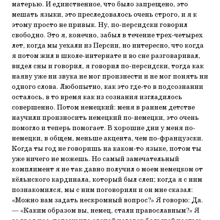
матерью. И единственное, что было запрещено, это
мешать языки, это преследовалось очень строго, и я к
этому просто не привык. Ну, по-персидски говорил
свободно. Это я, конечно, забыл в течение трех-четырех
лет, когда мы уехали из Персии, но интересно, что когда
я потом жил в школе-интернате и во сне разговаривал,
видел сны и говорил, я говорил по-персидски, тогда как
наяву уже ни звука не мог произнести и не мог понять ни
одного слова. Любопытно, как это где-то в подсознании
осталось, в то время как из сознания изгладилось
совершенно. Потом немецкий: меня в раннем детстве
научили произносить немецкий по-немецки, это очень
помогло и теперь помогает. В хорошие дни у меня по-
немецки, в общем, меньше акцента, чем по-французски.
Когда ты год не говоришь на каком-то языке, потом ты
уже ничего не можешь. Но самый замечательный
комплимент я не так давно получил о моем немецком от
кёльнского кардинала, который был слеп; когда я с ним
познакомился, мы с ним поговорили и он мне сказал:
«Можно вам задать нескромный вопрос?» Я говорю: Да.
— «Каким образом вы, немец, стали православным?» Я