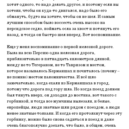
хотят одного, то надо делать другое, и поэтому если вы
хотели, чтобы он куда-то двигался, надо было его
обмануть, будто вы хотите, чтобы он не шел. И самым
лучшим способом было воссесть очень высоко на
персидское седло, поймать осла за хвост и потянуть его
назад, и тогда он быстро шел вперед. Вот воспоминание.
Еще у меня воспоминание о первой железной дороге.
Была на всю Персию одна железная дорога,
приблизительно в пятнадцать километров длиной,
между не то Тегераном, не то Тавризом и местом,
которое называлось Керманшах и почиталось (почему –
не помню) местом паломничества. И всё шло
замечательно, когда ехали из Керманшаха в город,
потому что дорога под гору шла. Но когда поезд должен
был тянуть вверх, он доходил до мостика, вот такого с
горбинкой, и тогда все мужчины вылезали, и белые,
европейцы, люди знатные шли рядом с поездом, а люди
менее знатные толкали. И когда его протолкнут через эту
горбинку, можно было снова садиться в поезд и даже
очень благополучно доехать, что было, в общем, очень