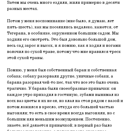
Затем мы очень много ездили, жили примерно в десяти
разных местах.
Потом у меня воспоминание (мне было, я думаю, лет
пять-шесть), как мы поселились недалеко, кажется, от
Тегерана, в особняке, окруженном большим садом. Мы
ходили его смотреть. Это был довольно большой дом,
весь сад зарос и высох, и я помню, как я ходил и ногами
волочил по сухой траве, потому что мне нравился треск
этой сухой травы.
Помню, у меня был собственный баран и собственная
собака; собаку разорвали другие, уличные собаки, а
барана разорвал чей-то пес, так что все это было очень
трагично. У барана были своеобразные привычки: он
каждое утро приходил в гостиную, зубами вынимал из
всех ваз цветы и их не ел, но клал на стол рядом с вазой и
потом ложился в кресло, откуда его большей частью
выгоняли; то есть в свое время всегда выгоняли, но с
большим или меньшим возмущением. Постепенно,
знаете, всё делается привычкой; в первый раз было