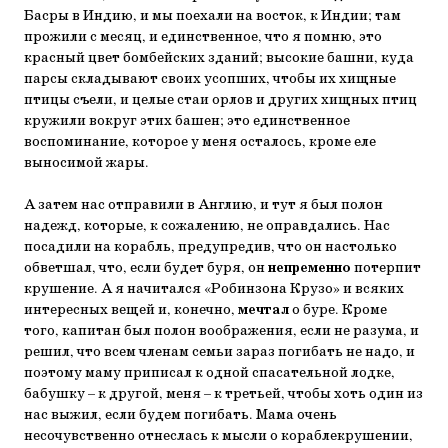
Басры в Индию, и мы поехали на восток, к Индии; там
прожили с месяц, и единственное, что я помню, это
красный цвет бомбейских зданий; высокие башни, куда
парсы складывают своих усопших, чтобы их хищные
птицы съели, и целые стаи орлов и других хищных птиц
кружили вокруг этих башен; это единственное
воспоминание, которое у меня осталось, кроме еле
выносимой жары.
А затем нас отправили в Англию, и тут я был полон
надежд, которые, к сожалению, не оправдались. Нас
посадили на корабль, предупредив, что он настолько
обветшал, что, если будет буря, он
непременно
потерпит
крушение. А я начитался «Робинзона Крузо» и всяких
интересных вещей и, конечно,
мечтал
о буре. Кроме
того, капитан был полон воображения, если не разума, и
решил, что всем членам семьи зараз погибать не надо, и
поэтому маму приписал к одной спасательной лодке,
бабушку – к другой, меня – к третьей, чтобы хоть один из
нас выжил, если будем погибать. Мама очень
несочувственно отнеслась к мысли о кораблекрушении,