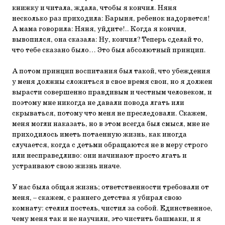
книжку и читала, ждала, чтобы я кончил. Няня
несколько раз приходила: Барыня, ребенок надорвется!
А мама говорила: Няня, уйдите!.. Когда я кончил,
вывопился, она сказала: Ну, кончил? Теперь сделай то,
что тебе сказано было… Это был абсолютный принцип.
А потом принцип воспитания был такой, что убеждения
у меня должны сложиться в свое время свои, но я должен
вырасти совершенно правдивым и честным человеком, и
поэтому мне никогда не давали повода лгать или
скрываться, потому что меня не преследовали. Скажем,
меня могли наказать, но в этом всегда был смысл, мне не
приходилось иметь потаенную жизнь, как иногда
случается, когда с детьми обращаются не в меру строго
или несправедливо: они начинают просто лгать и
устраивают свою жизнь иначе.
У нас была общая жизнь; ответственности требовали от
меня, – скажем, с раннего детства я убирал свою
комнату: стелил постель, чистил за собой. Единственное,
чему меня так и не научили, это чистить башмаки, и я